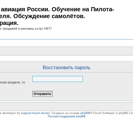
авиация России. Обучение на Пилота-
еля. Обсуждение самолётов.
рация.
с продажей и рекламы услуг НЕТ!
Восстановить пароль
чном разделе, то
le developer by
support forum tricolor
,
Создано на основе
phpBB
® Forum Software © phpBB Lim
Русская поддержка phpBB