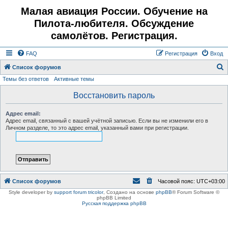
Малая авиация России. Обучение на
Пилота-любителя. Обсуждение
самолётов. Регистрация.
FAQ
Регистрация
Вход
Список форумов
Темы без ответов
Активные темы
о
и
Восстановить пароль
с
Адрес email:
к
Адрес email, связанный с вашей учётной записью. Если вы не изменили его в
Личном разделе, то это адрес email, указанный вами при регистрации.
Список форумов
Часовой пояс:
UTC+03:00
Style developer by
support forum tricolor
,
Создано на основе
phpBB
® Forum Software ©
phpBB Limited
Русская поддержка phpBB