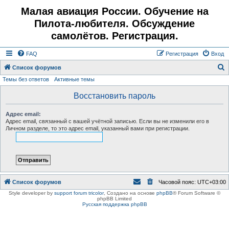
Малая авиация России. Обучение на
Пилота-любителя. Обсуждение
самолётов. Регистрация.
FAQ
Регистрация
Вход
Список форумов
Темы без ответов
Активные темы
о
и
Восстановить пароль
с
Адрес email:
к
Адрес email, связанный с вашей учётной записью. Если вы не изменили его в
Личном разделе, то это адрес email, указанный вами при регистрации.
Список форумов
Часовой пояс:
UTC+03:00
Style developer by
support forum tricolor
,
Создано на основе
phpBB
® Forum Software ©
phpBB Limited
Русская поддержка phpBB