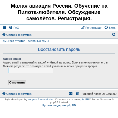
Малая авиация России. Обучение на
Пилота-любителя. Обсуждение
самолётов. Регистрация.
FAQ
Регистрация
Вход
Список форумов
Темы без ответов
Активные темы
о
и
Восстановить пароль
с
Адрес email:
к
Адрес email, связанный с вашей учётной записью. Если вы не изменили его в
Личном разделе, то это адрес email, указанный вами при регистрации.
Список форумов
Часовой пояс:
UTC+03:00
Style developer by
support forum tricolor
,
Создано на основе
phpBB
® Forum Software ©
phpBB Limited
Русская поддержка phpBB