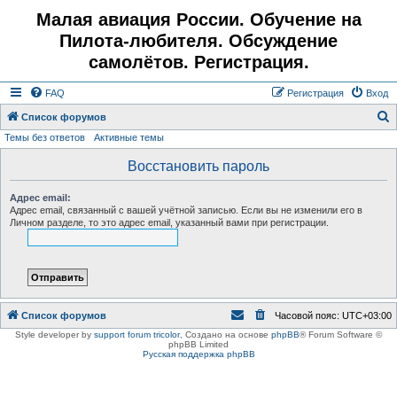
Малая авиация России. Обучение на
Пилота-любителя. Обсуждение
самолётов. Регистрация.
FAQ
Регистрация
Вход
Список форумов
Темы без ответов
Активные темы
о
и
Восстановить пароль
с
Адрес email:
к
Адрес email, связанный с вашей учётной записью. Если вы не изменили его в
Личном разделе, то это адрес email, указанный вами при регистрации.
Список форумов
Часовой пояс:
UTC+03:00
Style developer by
support forum tricolor
,
Создано на основе
phpBB
® Forum Software ©
phpBB Limited
Русская поддержка phpBB