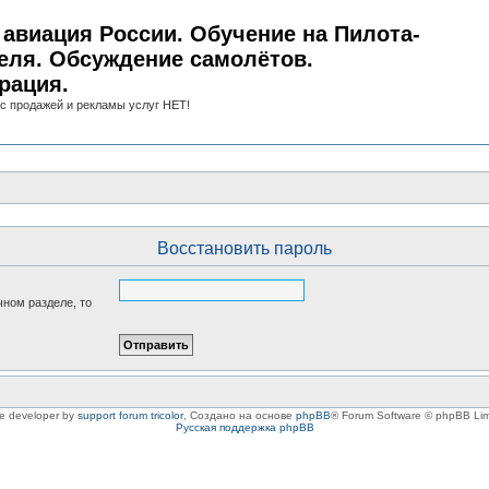
авиация России. Обучение на Пилота-
еля. Обсуждение самолётов.
рация.
с продажей и рекламы услуг НЕТ!
Восстановить пароль
чном разделе, то
le developer by
support forum tricolor
,
Создано на основе
phpBB
® Forum Software © phpBB Lim
Русская поддержка phpBB