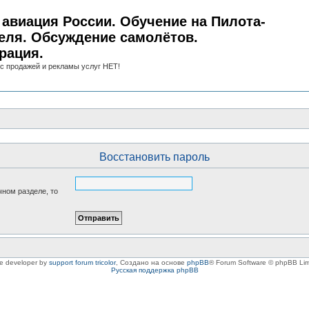
авиация России. Обучение на Пилота-
еля. Обсуждение самолётов.
рация.
с продажей и рекламы услуг НЕТ!
Восстановить пароль
чном разделе, то
le developer by
support forum tricolor
,
Создано на основе
phpBB
® Forum Software © phpBB Lim
Русская поддержка phpBB