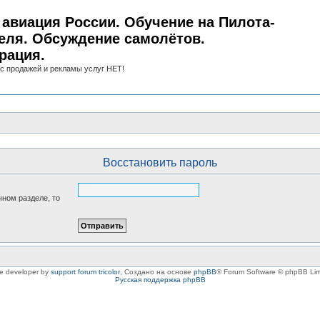
авиация России. Обучение на Пилота-
еля. Обсуждение самолётов.
рация.
с продажей и рекламы услуг НЕТ!
Восстановить пароль
чном разделе, то
le developer by
support forum tricolor
,
Создано на основе
phpBB
® Forum Software © phpBB Lim
Русская поддержка phpBB