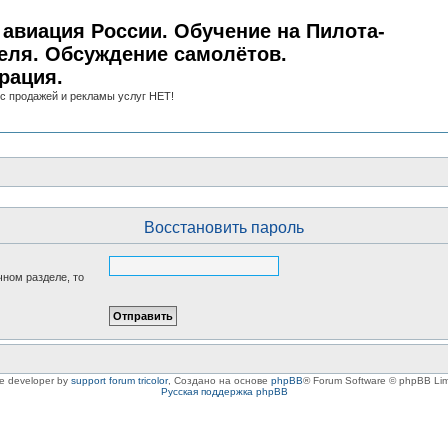
авиация России. Обучение на Пилота-
еля. Обсуждение самолётов.
рация.
с продажей и рекламы услуг НЕТ!
Восстановить пароль
чном разделе, то
le developer by
support forum tricolor
,
Создано на основе
phpBB
® Forum Software © phpBB Lim
Русская поддержка phpBB