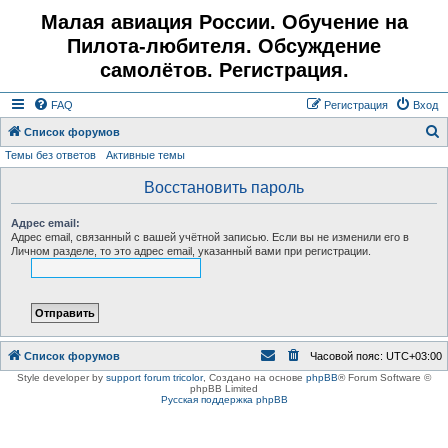
Малая авиация России. Обучение на
Пилота-любителя. Обсуждение
самолётов. Регистрация.
FAQ
Регистрация
Вход
Список форумов
Темы без ответов
Активные темы
о
и
Восстановить пароль
с
Адрес email:
к
Адрес email, связанный с вашей учётной записью. Если вы не изменили его в
Личном разделе, то это адрес email, указанный вами при регистрации.
Список форумов
Часовой пояс:
UTC+03:00
Style developer by
support forum tricolor
,
Создано на основе
phpBB
® Forum Software ©
phpBB Limited
Русская поддержка phpBB