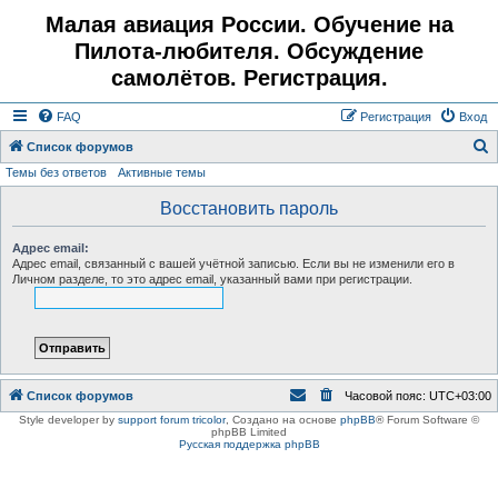
Малая авиация России. Обучение на
Пилота-любителя. Обсуждение
самолётов. Регистрация.
FAQ
Регистрация
Вход
Список форумов
Темы без ответов
Активные темы
о
и
Восстановить пароль
с
Адрес email:
к
Адрес email, связанный с вашей учётной записью. Если вы не изменили его в
Личном разделе, то это адрес email, указанный вами при регистрации.
Список форумов
Часовой пояс:
UTC+03:00
Style developer by
support forum tricolor
,
Создано на основе
phpBB
® Forum Software ©
phpBB Limited
Русская поддержка phpBB