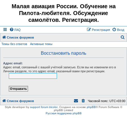
Малая авиация России. Обучение на
Пилота-любителя. Обсуждение
самолётов. Регистрация.
FAQ
Регистрация
Вход
Список форумов
Темы без ответов
Активные темы
о
и
Восстановить пароль
с
Адрес email:
к
Адрес email, связанный с вашей учётной записью. Если вы не изменили его в
Личном разделе, то это адрес email, указанный вами при регистрации.
Список форумов
Часовой пояс:
UTC+03:00
Style developer by
support forum tricolor
,
Создано на основе
phpBB
® Forum Software ©
phpBB Limited
Русская поддержка phpBB