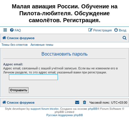
Малая авиация России. Обучение на
Пилота-любителя. Обсуждение
самолётов. Регистрация.
FAQ
Регистрация
Вход
Список форумов
Темы без ответов
Активные темы
о
и
Восстановить пароль
с
Адрес email:
к
Адрес email, связанный с вашей учётной записью. Если вы не изменили его в
Личном разделе, то это адрес email, указанный вами при регистрации.
Список форумов
Часовой пояс:
UTC+03:00
Style developer by
support forum tricolor
,
Создано на основе
phpBB
® Forum Software ©
phpBB Limited
Русская поддержка phpBB