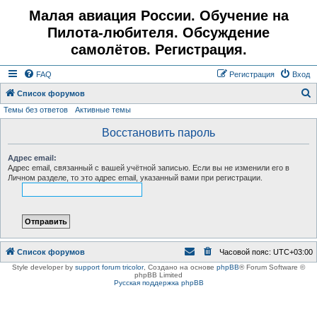
Малая авиация России. Обучение на
Пилота-любителя. Обсуждение
самолётов. Регистрация.
FAQ
Регистрация
Вход
Список форумов
Темы без ответов
Активные темы
о
и
Восстановить пароль
с
Адрес email:
к
Адрес email, связанный с вашей учётной записью. Если вы не изменили его в
Личном разделе, то это адрес email, указанный вами при регистрации.
Список форумов
Часовой пояс:
UTC+03:00
Style developer by
support forum tricolor
,
Создано на основе
phpBB
® Forum Software ©
phpBB Limited
Русская поддержка phpBB