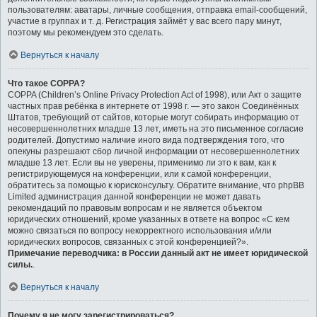
пользователям: аватары, личные сообщения, отправка email-сообщений,
участие в группах и т. д. Регистрация займёт у вас всего пару минут,
поэтому мы рекомендуем это сделать.
Вернуться к началу
Что такое COPPA?
COPPA (Children’s Online Privacy Protection Act of 1998), или Акт о защите
частных прав ребёнка в интернете от 1998 г. — это закон Соединённых
Штатов, требующий от сайтов, которые могут собирать информацию от
несовершеннолетних младше 13 лет, иметь на это письменное согласие
родителей. Допустимо наличие иного вида подтверждения того, что
опекуны разрешают сбор личной информации от несовершеннолетних
младше 13 лет. Если вы не уверены, применимо ли это к вам, как к
регистрирующемуся на конференции, или к самой конференции,
обратитесь за помощью к юрисконсульту. Обратите внимание, что phpBB
Limited администрация данной конференции не может давать
рекомендаций по правовым вопросам и не является объектом
юридических отношений, кроме указанных в ответе на вопрос «С кем
можно связаться по вопросу некорректного использования и/или
юридических вопросов, связанных с этой конференцией?».
Примечание переводчика: в России данный акт не имеет юридической
силы.
.
Вернуться к началу
Почему я не могу зарегистрироваться?