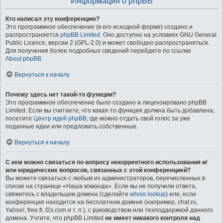
Информация о phpBB
Кто написал эту конференцию?
Это программное обеспечение (в его исходной форме) создано и
распространяется
phpBB Limited
. Оно доступно на условиях GNU General
Public Licence, версии 2 (GPL-2.0) и может свободно распространяться.
Для получения более подробных сведений перейдите по ссылке
About phpBB
.
Вернуться к началу
Почему здесь нет такой-то функции?
Это программное обеспечение было создано и лицензировано phpBB
Limited. Если вы считаете, что какая-то функция должна быть добавлена,
посетите
Центр идей phpBB
, где можно отдать свой голос за уже
поданные идеи или предложить собственные.
Вернуться к началу
С кем можно связаться по вопросу некорректного использования и/
или юридических вопросов, связанных с этой конференцией?
Вы можете связаться с любым из администраторов, перечисленных в
списке на странице «Наша команда». Если вы не получили ответа,
свяжитесь с владельцем домена (сделайте
whois lookup
) или, если
конференция находится на бесплатном домене (например, chat.ru,
Yahoo!, free.fr, f2s.com и т. п.), с руководством или техподдержкой данного
домена. Учтите, что phpBB Limited
не имеет никакого контроля над