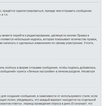
, придётся зарегистрироваться, прежде чем отправить сообщение.
и т.п.
ы можете перейти к редактированию, щёлкнув по кнопке
Правка
в
м появится небольшая надпись, которая показывает количество правок,
ами написать о сделанных изменениях по своему усмотрению. Учтите,
ить подпись
в форме отправки сообщения, чтобы подпись добавилась.
сообщений» пункта «Личные настройки» в личном разделе. Несмотря
для создания сообщения, в зависимости от используемого стиля; если
вующих полях, убедившись, что каждый вариант находится на отдельной
иантов ответа», период проведения опроса в днях (0 означает, что