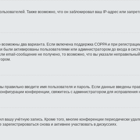
ьзователей. Также возможно, что он заблокировал ваш IP-адрес или запрети
о возможны два варианта. Если включена поддержка COPPA и при регистрации
си были активированы пользователями или администратором до входа в сист
ли email-сообщение не получено, то возможно, что вы указали неправильный
тором.
вы правильно вводите имя пользователя и пароль. Если данные введены прав
 конфигурации конференции, свяжитесь с администратором для исправления 
ил вашу учётную запись. Кроме того, многие конференции периодически уда
зарегистрироваться снова и активнее участвовать в дискуссиях.