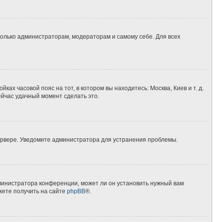
 только администраторам, модераторам и самому себе. Для всех
ках часовой пояс на тот, в котором вы находитесь: Москва, Киев и т. д.
ейчас удачный момент сделать это.
сервере. Уведомите администратора для устранения проблемы.
дминистратора конференции, может ли он установить нужный вам
жете получить на сайте
phpBB
®.