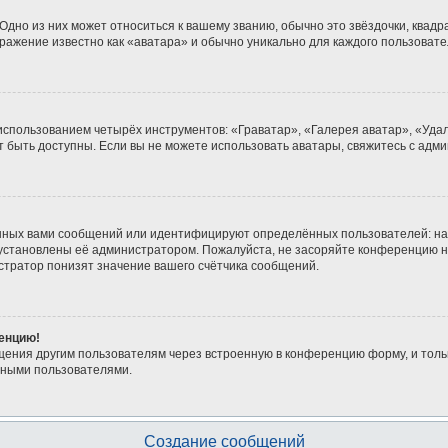
дно из них может относиться к вашему званию, обычно это звёздочки, квадра
бражение известно как «аватара» и обычно уникально для каждого пользовате
 использованием четырёх инструментов: «Граватар», «Галерея аватар», «Уд
гут быть доступны. Если вы не можете использовать аватары, свяжитесь с а
нных вами сообщений или идентифицируют определённых пользователей: на
 установлены её администратором. Пожалуйста, не засоряйте конференцию н
тратор понизят значение вашего счётчика сообщений.
ренцию!
щения другим пользователям через встроенную в конференцию форму, и толь
мными пользователями.
Создание сообщений