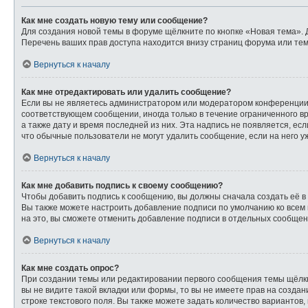
Как мне создать новую тему или сообщение?
Для создания новой темы в форуме щёлкните по кнопке «Новая тема». 
Перечень ваших прав доступа находится внизу страниц форума или тем
Вернуться к началу
Как мне отредактировать или удалить сообщение?
Если вы не являетесь администратором или модератором конференции,
соответствующем сообщении, иногда только в течение ограниченного вр
а также дату и время последней из них. Эта надпись не появляется, е
что обычные пользователи не могут удалить сообщение, если на него уж
Вернуться к началу
Как мне добавить подпись к своему сообщению?
Чтобы добавить подпись к сообщению, вы должны сначала создать её в
Вы также можете настроить добавление подписи по умолчанию ко всем
на это, вы сможете отменить добавление подписи в отдельных сообще
Вернуться к началу
Как мне создать опрос?
При создании темы или редактировании первого сообщения темы щёлк
вы не видите такой вкладки или формы, то вы не имеете прав на созда
строке текстового поля. Вы также можете задать количество вариантов,