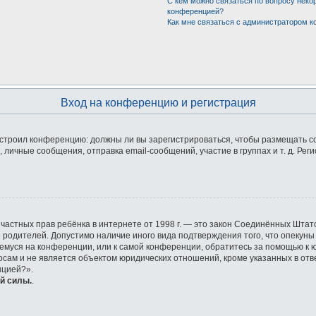
С кем можно связаться по вопросу неко
конференцией?
Как мне связаться с администратором 
Вход на конференцию и регистрация
 настроил конференцию: должны ли вы зарегистрироваться, чтобы размещать 
ичные сообщения, отправка email-сообщений, участие в группах и т. д. Реги
ащите частных прав ребёнка в интернете от 1998 г. — это закон Соединённых Ш
е родителей. Допустимо наличие иного вида подтверждения того, что опек
ющемуся на конференции, или к самой конференции, обратитесь за помощью к 
ам и не является объектом юридических отношений, кроме указанных в отве
нцией?».
й силы.
.