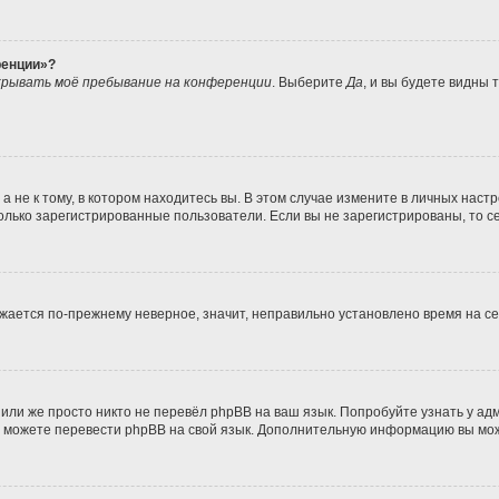
ренции»?
рывать моё пребывание на конференции
. Выберите
Да
, и вы будете видны
не к тому, в котором находитесь вы. В этом случае измените в личных настрой
 только зарегистрированные пользователи. Если вы не зарегистрированы, то с
ражается по-прежнему неверное, значит, неправильно установлено время на 
или же просто никто не перевёл phpBB на ваш язык. Попробуйте узнать у а
ами можете перевести phpBB на свой язык. Дополнительную информацию вы мо