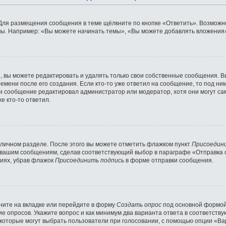
Для размещения сообщения в теме щёлкните по кнопке «Ответить». Возможно
ы. Например: «Вы можете начинать темы», «Вы можете добавлять вложения» 
 вы можете редактировать и удалять только свои собственные сообщения. В
емени после его создания. Если кто-то уже ответил на сообщение, то под ни
сли сообщение редактировал администратор или модератор, хотя они могут с
е кто-то ответил.
 личном разделе. После этого вы можете отметить флажком пункт
Присоедин
 вашим сообщениям, сделав соответствующий выбор в параграфе «Отправка 
ниях, убрав флажок
Присоединить подпись
в форме отправки сообщения.
ните на вкладке или перейдите в форму
Создать опрос
под основной формой 
ние опросов. Укажите вопрос и как минимум два варианта ответа в соответст
 которые могут выбрать пользователи при голосовании, с помощью опции «Вар