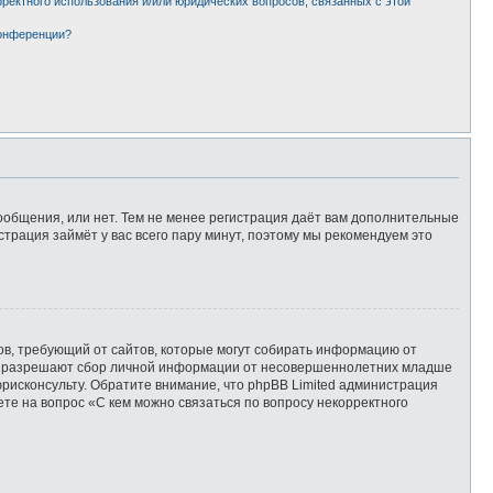
рректного использования и/или юридических вопросов, связанных с этой
конференции?
сообщения, или нет. Тем не менее регистрация даёт вам дополнительные
страция займёт у вас всего пару минут, поэтому мы рекомендуем это
татов, требующий от сайтов, которые могут собирать информацию от
уны разрешают сбор личной информации от несовершеннолетних младше
юрисконсульту. Обратите внимание, что phpBB Limited администрация
те на вопрос «С кем можно связаться по вопросу некорректного