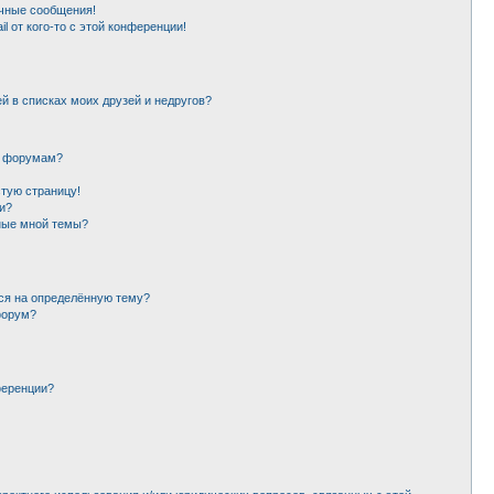
чные сообщения!
l от кого-то с этой конференции!
й в списках моих друзей и недругов?
и форумам?
стую страницу!
и?
ные мной темы?
ься на определённую тему?
форум?
ференции?