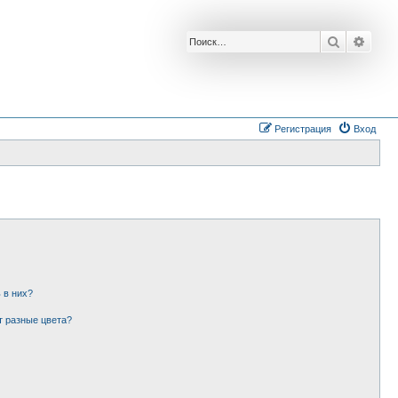
Поиск
Расш
Регистрация
Вход
 в них?
т разные цвета?