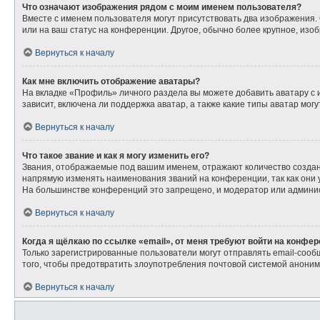
Что означают изображения рядом с моим именем пользователя?
Вместе с именем пользователя могут присутствовать два изображения. О
или на ваш статус на конференции. Другое, обычно более крупное, изо
Вернуться к началу
Как мне включить отображение аватары?
На вкладке «Профиль» личного раздела вы можете добавить аватару с
зависит, включена ли поддержка аватар, а также какие типы аватар мо
Вернуться к началу
Что такое звание и как я могу изменить его?
Звания, отображаемые под вашим именем, отражают количество созда
напрямую изменять наименования званий на конференции, так как они
На большинстве конференций это запрещено, и модератор или админис
Вернуться к началу
Когда я щёлкаю по ссылке «email», от меня требуют войти на конфе
Только зарегистрированные пользователи могут отправлять email-сооб
того, чтобы предотвратить злоупотребления почтовой системой анони
Вернуться к началу