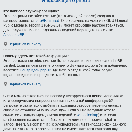
Информация о phpBB
Кто написал эту конференцию?
Это программное обеспечение (в его исходной форме) создано и
распространяется
phpBB Limited
. Оно доступно на условиях GNU General
Public Licence, версии 2 (GPL-2.0) и может свободно распространяться.
Для получения более подробных сведений перейдите по ссылке
About phpBB
.
Вернуться к началу
Почему здесь нет такой-то функции?
Это программное обеспечение было создано и лицензировано phpBB
Limited. Если вы считаете, что какая-то функция должна быть добавлена,
посетите
Центр идей phpBB
, где можно отдать свой голос за уже
поданные идеи или предложить собственные.
Вернуться к началу
С кем можно связаться по вопросу некорректного использования и/
или юридических вопросов, связанных с этой конференцией?
Вы можете связаться с любым из администраторов, перечисленных в
списке на странице «Наша команда». Если вы не получили ответа,
свяжитесь с владельцем домена (сделайте
whois lookup
) или, если
конференция находится на бесплатном домене (например, chat.ru,
Yahoo!, free.fr, f2s.com и т. п.), с руководством или техподдержкой данного
домена. Учтите, что phpBB Limited
не имеет никакого контроля над