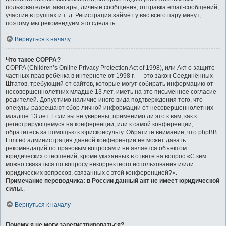
пользователям: аватары, личные сообщения, отправка email-сообщений,
участие в группах и т. д. Регистрация займёт у вас всего пару минут,
поэтому мы рекомендуем это сделать.
Вернуться к началу
Что такое COPPA?
COPPA (Children’s Online Privacy Protection Act of 1998), или Акт о защите
частных прав ребёнка в интернете от 1998 г. — это закон Соединённых
Штатов, требующий от сайтов, которые могут собирать информацию от
несовершеннолетних младше 13 лет, иметь на это письменное согласие
родителей. Допустимо наличие иного вида подтверждения того, что
опекуны разрешают сбор личной информации от несовершеннолетних
младше 13 лет. Если вы не уверены, применимо ли это к вам, как к
регистрирующемуся на конференции, или к самой конференции,
обратитесь за помощью к юрисконсульту. Обратите внимание, что phpBB
Limited администрация данной конференции не может давать
рекомендаций по правовым вопросам и не является объектом
юридических отношений, кроме указанных в ответе на вопрос «С кем
можно связаться по вопросу некорректного использования и/или
юридических вопросов, связанных с этой конференцией?».
Примечание переводчика: в России данный акт не имеет юридической
силы.
.
Вернуться к началу
Почему я не могу зарегистрироваться?