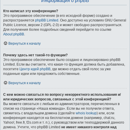
Информация о phpBB
Кто написал эту конференцию?
Это программное обеспечение (в его исходной форме) создано и
распространяется
phpBB Limited
. Оно доступно на условиях GNU General
Public Licence, версии 2 (GPL-2.0) и может свободно распространяться.
Для получения более подробных сведений перейдите по ссылке
About phpBB
.
Вернуться к началу
Почему здесь нет такой-то функции?
Это программное обеспечение было создано и лицензировано phpBB
Limited. Если вы считаете, что какая-то функция должна быть добавлена,
посетите
Центр идей phpBB
, где можно отдать свой голос за уже
поданные идеи или предложить собственные.
Вернуться к началу
С кем можно связаться по вопросу некорректного использования и/
или юридических вопросов, связанных с этой конференцией?
Вы можете связаться с любым из администраторов, перечисленных в
списке на странице «Наша команда». Если вы не получили ответа,
свяжитесь с владельцем домена (сделайте
whois lookup
) или, если
конференция находится на бесплатном домене (например, chat.ru,
Yahoo!, free.fr, f2s.com и т. п.), с руководством или техподдержкой данного
домена. Учтите, что phpBB Limited
не имеет никакого контроля над