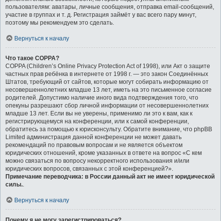
пользователям: аватары, личные сообщения, отправка email-сообщений,
участие в группах и т. д. Регистрация займёт у вас всего пару минут,
поэтому мы рекомендуем это сделать.
Вернуться к началу
Что такое COPPA?
COPPA (Children’s Online Privacy Protection Act of 1998), или Акт о защите
частных прав ребёнка в интернете от 1998 г. — это закон Соединённых
Штатов, требующий от сайтов, которые могут собирать информацию от
несовершеннолетних младше 13 лет, иметь на это письменное согласие
родителей. Допустимо наличие иного вида подтверждения того, что
опекуны разрешают сбор личной информации от несовершеннолетних
младше 13 лет. Если вы не уверены, применимо ли это к вам, как к
регистрирующемуся на конференции, или к самой конференции,
обратитесь за помощью к юрисконсульту. Обратите внимание, что phpBB
Limited администрация данной конференции не может давать
рекомендаций по правовым вопросам и не является объектом
юридических отношений, кроме указанных в ответе на вопрос «С кем
можно связаться по вопросу некорректного использования и/или
юридических вопросов, связанных с этой конференцией?».
Примечание переводчика: в России данный акт не имеет юридической
силы.
.
Вернуться к началу
Почему я не могу зарегистрироваться?