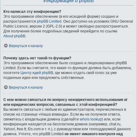
Информация о phpBB
Кто написал эту конференцию?
Это программное обеспечение (в его исходной форме) создано и
распространяется
phpBB Limited
. Оно доступно на условиях GNU General
Public Licence, версии 2 (GPL-2.0) и может свободно распространяться.
Для получения более подробных сведений перейдите по ссылке
About phpBB
.
Вернуться к началу
Почему здесь нет такой-то функции?
Это программное обеспечение было создано и лицензировано phpBB
Limited. Если вы считаете, что какая-то функция должна быть добавлена,
посетите
Центр идей phpBB
, где можно отдать свой голос за уже
поданные идеи или предложить собственные.
Вернуться к началу
С кем можно связаться по вопросу некорректного использования и/
или юридических вопросов, связанных с этой конференцией?
Вы можете связаться с любым из администраторов, перечисленных в
списке на странице «Наша команда». Если вы не получили ответа,
свяжитесь с владельцем домена (сделайте
whois lookup
) или, если
конференция находится на бесплатном домене (например, chat.ru,
Yahoo!, free.fr, f2s.com и т. п.), с руководством или техподдержкой данного
домена. Учтите, что phpBB Limited
не имеет никакого контроля над