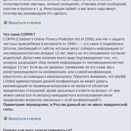
пользователям: аватары, личные сообщения, отправка email-сообщений,
участие в группах и т. д. Регистрация займёт у вас всего пару минут,
поэтому мы рекомендуем это сделать.
Вернуться к началу
Что такое COPPA?
COPPA (Children’s Online Privacy Protection Act of 1998), или Акт о защите
частных прав ребёнка в интернете от 1998 г. — это закон Соединённых
Штатов, требующий от сайтов, которые могут собирать информацию от
несовершеннолетних младше 13 лет, иметь на это письменное согласие
родителей. Допустимо наличие иного вида подтверждения того, что
опекуны разрешают сбор личной информации от несовершеннолетних
младше 13 лет. Если вы не уверены, применимо ли это к вам, как к
регистрирующемуся на конференции, или к самой конференции,
обратитесь за помощью к юрисконсульту. Обратите внимание, что phpBB
Limited администрация данной конференции не может давать
рекомендаций по правовым вопросам и не является объектом
юридических отношений, кроме указанных в ответе на вопрос «С кем
можно связаться по вопросу некорректного использования и/или
юридических вопросов, связанных с этой конференцией?».
Примечание переводчика: в России данный акт не имеет юридической
силы.
.
Вернуться к началу
Почему я не могу зарегистрироваться?