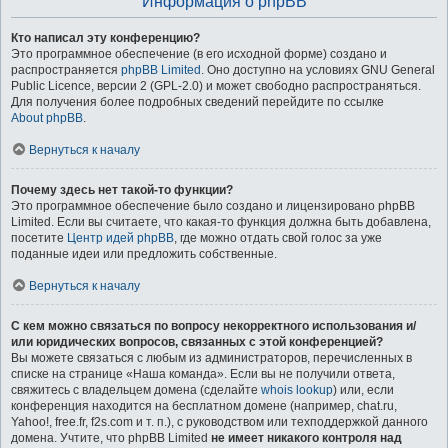
Информация о phpBB
Кто написал эту конференцию?
Это программное обеспечение (в его исходной форме) создано и
распространяется
phpBB Limited
. Оно доступно на условиях GNU General
Public Licence, версии 2 (GPL-2.0) и может свободно распространяться.
Для получения более подробных сведений перейдите по ссылке
About phpBB
.
Вернуться к началу
Почему здесь нет такой-то функции?
Это программное обеспечение было создано и лицензировано phpBB
Limited. Если вы считаете, что какая-то функция должна быть добавлена,
посетите
Центр идей phpBB
, где можно отдать свой голос за уже
поданные идеи или предложить собственные.
Вернуться к началу
С кем можно связаться по вопросу некорректного использования и/
или юридических вопросов, связанных с этой конференцией?
Вы можете связаться с любым из администраторов, перечисленных в
списке на странице «Наша команда». Если вы не получили ответа,
свяжитесь с владельцем домена (сделайте
whois lookup
) или, если
конференция находится на бесплатном домене (например, chat.ru,
Yahoo!, free.fr, f2s.com и т. п.), с руководством или техподдержкой данного
домена. Учтите, что phpBB Limited
не имеет никакого контроля над