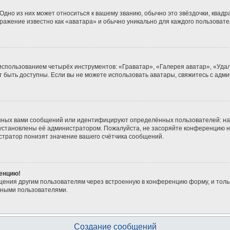
дно из них может относиться к вашему званию, обычно это звёздочки, квадра
бражение известно как «аватара» и обычно уникально для каждого пользовате
 использованием четырёх инструментов: «Граватар», «Галерея аватар», «Уд
гут быть доступны. Если вы не можете использовать аватары, свяжитесь с а
нных вами сообщений или идентифицируют определённых пользователей: на
 установлены её администратором. Пожалуйста, не засоряйте конференцию н
тратор понизят значение вашего счётчика сообщений.
ренцию!
щения другим пользователям через встроенную в конференцию форму, и толь
мными пользователями.
Создание сообщений