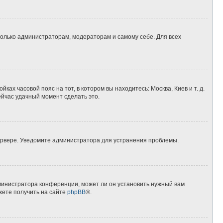
 только администраторам, модераторам и самому себе. Для всех
ках часовой пояс на тот, в котором вы находитесь: Москва, Киев и т. д.
ейчас удачный момент сделать это.
сервере. Уведомите администратора для устранения проблемы.
дминистратора конференции, может ли он установить нужный вам
жете получить на сайте
phpBB
®.