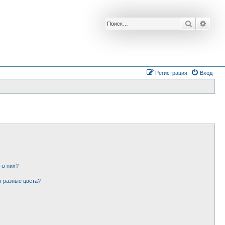
Поиск
Расш
Регистрация
Вход
 в них?
т разные цвета?