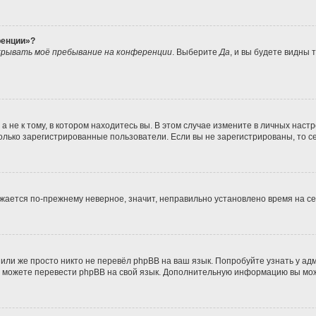
ренции»?
рывать моё пребывание на конференции
. Выберите
Да
, и вы будете видны
не к тому, в котором находитесь вы. В этом случае измените в личных настрой
 только зарегистрированные пользователи. Если вы не зарегистрированы, то с
ражается по-прежнему неверное, значит, неправильно установлено время на 
или же просто никто не перевёл phpBB на ваш язык. Попробуйте узнать у а
ами можете перевести phpBB на свой язык. Дополнительную информацию вы мо