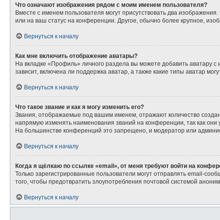
Что означают изображения рядом с моим именем пользователя?
Вместе с именем пользователя могут присутствовать два изображения. О
или на ваш статус на конференции. Другое, обычно более крупное, изо
Вернуться к началу
Как мне включить отображение аватары?
На вкладке «Профиль» личного раздела вы можете добавить аватару с
зависит, включена ли поддержка аватар, а также какие типы аватар мо
Вернуться к началу
Что такое звание и как я могу изменить его?
Звания, отображаемые под вашим именем, отражают количество созда
напрямую изменять наименования званий на конференции, так как они
На большинстве конференций это запрещено, и модератор или админис
Вернуться к началу
Когда я щёлкаю по ссылке «email», от меня требуют войти на конфе
Только зарегистрированные пользователи могут отправлять email-сооб
того, чтобы предотвратить злоупотребления почтовой системой анони
Вернуться к началу