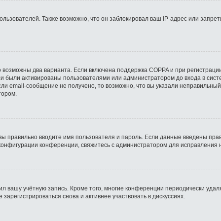
ьзователей. Также возможно, что он заблокировал ваш IP-адрес или запрети
о возможны два варианта. Если включена поддержка COPPA и при регистрации
си были активированы пользователями или администратором до входа в сист
ли email-сообщение не получено, то возможно, что вы указали неправильный
тором.
вы правильно вводите имя пользователя и пароль. Если данные введены прав
 конфигурации конференции, свяжитесь с администратором для исправления 
ил вашу учётную запись. Кроме того, многие конференции периодически уда
зарегистрироваться снова и активнее участвовать в дискуссиях.