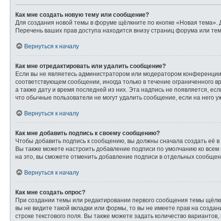
Как мне создать новую тему или сообщение?
Для создания новой темы в форуме щёлкните по кнопке «Новая тема». 
Перечень ваших прав доступа находится внизу страниц форума или тем
Вернуться к началу
Как мне отредактировать или удалить сообщение?
Если вы не являетесь администратором или модератором конференции,
соответствующем сообщении, иногда только в течение ограниченного вр
а также дату и время последней из них. Эта надпись не появляется, е
что обычные пользователи не могут удалить сообщение, если на него уж
Вернуться к началу
Как мне добавить подпись к своему сообщению?
Чтобы добавить подпись к сообщению, вы должны сначала создать её в
Вы также можете настроить добавление подписи по умолчанию ко всем
на это, вы сможете отменить добавление подписи в отдельных сообще
Вернуться к началу
Как мне создать опрос?
При создании темы или редактировании первого сообщения темы щёлк
вы не видите такой вкладки или формы, то вы не имеете прав на созда
строке текстового поля. Вы также можете задать количество вариантов,