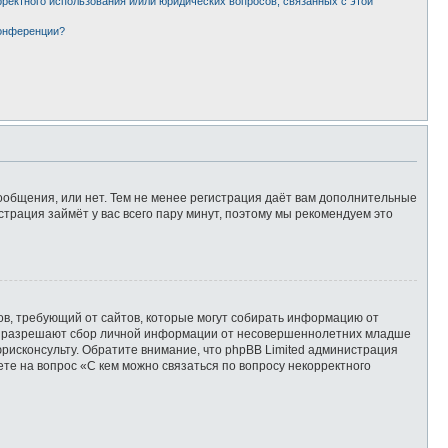
рректного использования и/или юридических вопросов, связанных с этой
конференции?
сообщения, или нет. Тем не менее регистрация даёт вам дополнительные
страция займёт у вас всего пару минут, поэтому мы рекомендуем это
татов, требующий от сайтов, которые могут собирать информацию от
уны разрешают сбор личной информации от несовершеннолетних младше
юрисконсульту. Обратите внимание, что phpBB Limited администрация
те на вопрос «С кем можно связаться по вопросу некорректного