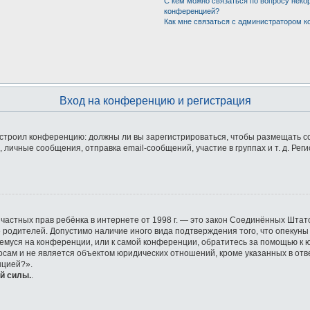
С кем можно связаться по вопросу неко
конференцией?
Как мне связаться с администратором 
Вход на конференцию и регистрация
 настроил конференцию: должны ли вы зарегистрироваться, чтобы размещать 
ичные сообщения, отправка email-сообщений, участие в группах и т. д. Реги
ащите частных прав ребёнка в интернете от 1998 г. — это закон Соединённых Ш
е родителей. Допустимо наличие иного вида подтверждения того, что опек
ющемуся на конференции, или к самой конференции, обратитесь за помощью к 
ам и не является объектом юридических отношений, кроме указанных в отве
нцией?».
й силы.
.