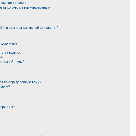
чные сообщения!
l от кого-то с этой конференции!
й в списках моих друзей и недругов?
и форумам?
стую страницу!
и?
ные мной темы?
ься на определённую тему?
форум?
ференции?