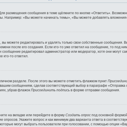
Для размещения сообщения в теме щёлкните по кнопке «Ответить». Возможно
ы. Например: «Вы можете начинать темы», «Вы можете добавлять вложения» 
 вы можете редактировать и удалять только свои собственные сообщения. В
емени после его создания. Если кто-то уже ответил на сообщение, то под ни
сли сообщение редактировал администратор или модератор, хотя они могут с
е кто-то ответил.
 личном разделе. После этого вы можете отметить флажком пункт
Присоедин
 вашим сообщениям, сделав соответствующий выбор в параграфе «Отправка 
ниях, убрав флажок
Присоединить подпись
в форме отправки сообщения.
ните на вкладке или перейдите в форму
Создать опрос
под основной формой 
ние опросов. Укажите вопрос и как минимум два варианта ответа в соответст
 которые могут выбрать пользователи при голосовании, с помощью опции «Вар