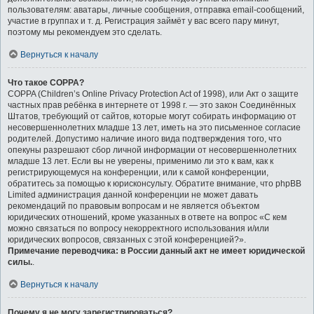
пользователям: аватары, личные сообщения, отправка email-сообщений,
участие в группах и т. д. Регистрация займёт у вас всего пару минут,
поэтому мы рекомендуем это сделать.
Вернуться к началу
Что такое COPPA?
COPPA (Children’s Online Privacy Protection Act of 1998), или Акт о защите
частных прав ребёнка в интернете от 1998 г. — это закон Соединённых
Штатов, требующий от сайтов, которые могут собирать информацию от
несовершеннолетних младше 13 лет, иметь на это письменное согласие
родителей. Допустимо наличие иного вида подтверждения того, что
опекуны разрешают сбор личной информации от несовершеннолетних
младше 13 лет. Если вы не уверены, применимо ли это к вам, как к
регистрирующемуся на конференции, или к самой конференции,
обратитесь за помощью к юрисконсульту. Обратите внимание, что phpBB
Limited администрация данной конференции не может давать
рекомендаций по правовым вопросам и не является объектом
юридических отношений, кроме указанных в ответе на вопрос «С кем
можно связаться по вопросу некорректного использования и/или
юридических вопросов, связанных с этой конференцией?».
Примечание переводчика: в России данный акт не имеет юридической
силы.
.
Вернуться к началу
Почему я не могу зарегистрироваться?