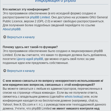
Информация о phpBB
Кто написал эту конференцию?
Это программное обеспечение (в его исходной форме) создано и
распространяется
phpBB Limited
. Оно доступно на условиях GNU General
Public Licence, версии 2 (GPL-2.0) и может свободно распространяться.
Для получения более подробных сведений перейдите по ссылке
About phpBB
.
Вернуться к началу
Почему здесь нет такой-то функции?
Это программное обеспечение было создано и лицензировано phpBB
Limited. Если вы считаете, что какая-то функция должна быть добавлена,
посетите
Центр идей phpBB
, где можно отдать свой голос за уже
поданные идеи или предложить собственные.
Вернуться к началу
С кем можно связаться по вопросу некорректного использования и/
или юридических вопросов, связанных с этой конференцией?
Вы можете связаться с любым из администраторов, перечисленных в
списке на странице «Наша команда». Если вы не получили ответа,
свяжитесь с владельцем домена (сделайте
whois lookup
) или, если
конференция находится на бесплатном домене (например, chat.ru,
Yahoo!, free.fr, f2s.com и т. п.), с руководством или техподдержкой данного
домена. Учтите, что phpBB Limited
не имеет никакого контроля над