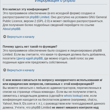
Информация о phpBB
Кто написал эту конференцию?
Это программное обеспечение (в его исходной форме) создано и
распространяется
phpBB Limited
. Оно доступно на условиях GNU General
Public Licence, версии 2 (GPL-2.0) и может свободно распространяться.
Для получения более подробных сведений перейдите по ссылке
About phpBB
.
Вернуться к началу
Почему здесь нет такой-то функции?
Это программное обеспечение было создано и лицензировано phpBB
Limited. Если вы считаете, что какая-то функция должна быть добавлена,
посетите
Центр идей phpBB
, где можно отдать свой голос за уже
поданные идеи или предложить собственные.
Вернуться к началу
С кем можно связаться по вопросу некорректного использования и/
или юридических вопросов, связанных с этой конференцией?
Вы можете связаться с любым из администраторов, перечисленных в
списке на странице «Наша команда». Если вы не получили ответа,
свяжитесь с владельцем домена (сделайте
whois lookup
) или, если
конференция находится на бесплатном домене (например, chat.ru,
Yahoo!, free.fr, f2s.com и т. п.), с руководством или техподдержкой данного
домена. Учтите, что phpBB Limited
не имеет никакого контроля над