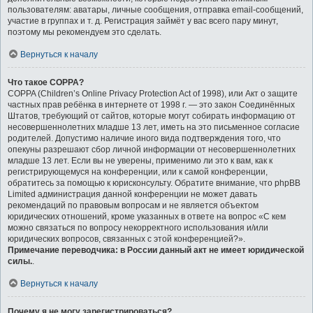
пользователям: аватары, личные сообщения, отправка email-сообщений,
участие в группах и т. д. Регистрация займёт у вас всего пару минут,
поэтому мы рекомендуем это сделать.
Вернуться к началу
Что такое COPPA?
COPPA (Children’s Online Privacy Protection Act of 1998), или Акт о защите
частных прав ребёнка в интернете от 1998 г. — это закон Соединённых
Штатов, требующий от сайтов, которые могут собирать информацию от
несовершеннолетних младше 13 лет, иметь на это письменное согласие
родителей. Допустимо наличие иного вида подтверждения того, что
опекуны разрешают сбор личной информации от несовершеннолетних
младше 13 лет. Если вы не уверены, применимо ли это к вам, как к
регистрирующемуся на конференции, или к самой конференции,
обратитесь за помощью к юрисконсульту. Обратите внимание, что phpBB
Limited администрация данной конференции не может давать
рекомендаций по правовым вопросам и не является объектом
юридических отношений, кроме указанных в ответе на вопрос «С кем
можно связаться по вопросу некорректного использования и/или
юридических вопросов, связанных с этой конференцией?».
Примечание переводчика: в России данный акт не имеет юридической
силы.
.
Вернуться к началу
Почему я не могу зарегистрироваться?