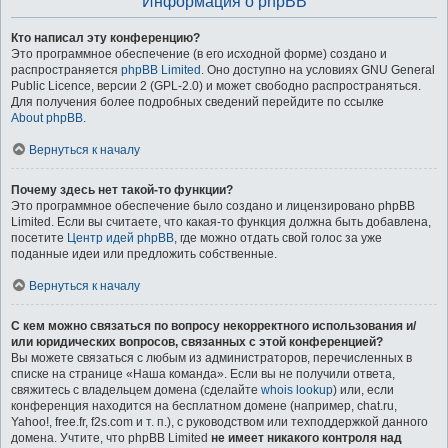
Информация о phpBB
Кто написал эту конференцию?
Это программное обеспечение (в его исходной форме) создано и
распространяется
phpBB Limited
. Оно доступно на условиях GNU General
Public Licence, версии 2 (GPL-2.0) и может свободно распространяться.
Для получения более подробных сведений перейдите по ссылке
About phpBB
.
Вернуться к началу
Почему здесь нет такой-то функции?
Это программное обеспечение было создано и лицензировано phpBB
Limited. Если вы считаете, что какая-то функция должна быть добавлена,
посетите
Центр идей phpBB
, где можно отдать свой голос за уже
поданные идеи или предложить собственные.
Вернуться к началу
С кем можно связаться по вопросу некорректного использования и/
или юридических вопросов, связанных с этой конференцией?
Вы можете связаться с любым из администраторов, перечисленных в
списке на странице «Наша команда». Если вы не получили ответа,
свяжитесь с владельцем домена (сделайте
whois lookup
) или, если
конференция находится на бесплатном домене (например, chat.ru,
Yahoo!, free.fr, f2s.com и т. п.), с руководством или техподдержкой данного
домена. Учтите, что phpBB Limited
не имеет никакого контроля над