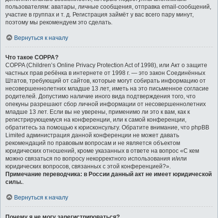
пользователям: аватары, личные сообщения, отправка email-сообщений,
участие в группах и т. д. Регистрация займёт у вас всего пару минут,
поэтому мы рекомендуем это сделать.
Вернуться к началу
Что такое COPPA?
COPPA (Children’s Online Privacy Protection Act of 1998), или Акт о защите
частных прав ребёнка в интернете от 1998 г. — это закон Соединённых
Штатов, требующий от сайтов, которые могут собирать информацию от
несовершеннолетних младше 13 лет, иметь на это письменное согласие
родителей. Допустимо наличие иного вида подтверждения того, что
опекуны разрешают сбор личной информации от несовершеннолетних
младше 13 лет. Если вы не уверены, применимо ли это к вам, как к
регистрирующемуся на конференции, или к самой конференции,
обратитесь за помощью к юрисконсульту. Обратите внимание, что phpBB
Limited администрация данной конференции не может давать
рекомендаций по правовым вопросам и не является объектом
юридических отношений, кроме указанных в ответе на вопрос «С кем
можно связаться по вопросу некорректного использования и/или
юридических вопросов, связанных с этой конференцией?».
Примечание переводчика: в России данный акт не имеет юридической
силы.
.
Вернуться к началу
Почему я не могу зарегистрироваться?