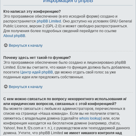
Информация о phpBB
Кто написал эту конференцию?
Это программное обеспечение (в его исходной форме) создано и
распространяется
phpBB Limited
. Оно доступно на условиях GNU General
Public Licence, версии 2 (GPL-2.0) и может свободно распространяться.
Для получения более подробных сведений перейдите по ссылке
About phpBB
.
Вернуться к началу
Почему здесь нет такой-то функции?
Это программное обеспечение было создано и лицензировано phpBB
Limited. Если вы считаете, что какая-то функция должна быть добавлена,
посетите
Центр идей phpBB
, где можно отдать свой голос за уже
поданные идеи или предложить собственные.
Вернуться к началу
С кем можно связаться по вопросу некорректного использования и/
или юридических вопросов, связанных с этой конференцией?
Вы можете связаться с любым из администраторов, перечисленных в
списке на странице «Наша команда». Если вы не получили ответа,
свяжитесь с владельцем домена (сделайте
whois lookup
) или, если
конференция находится на бесплатном домене (например, chat.ru,
Yahoo!, free.fr, f2s.com и т. п.), с руководством или техподдержкой данного
домена. Учтите, что phpBB Limited
не имеет никакого контроля над