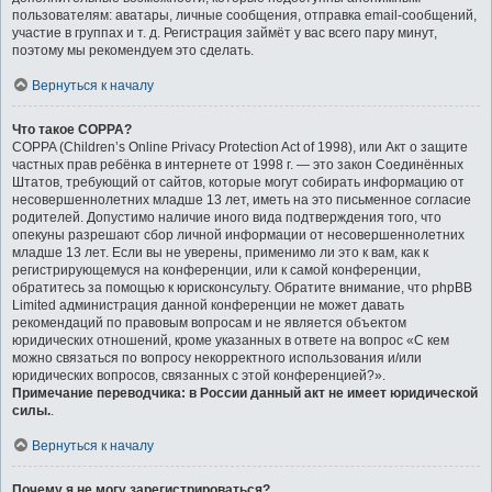
пользователям: аватары, личные сообщения, отправка email-сообщений,
участие в группах и т. д. Регистрация займёт у вас всего пару минут,
поэтому мы рекомендуем это сделать.
Вернуться к началу
Что такое COPPA?
COPPA (Children’s Online Privacy Protection Act of 1998), или Акт о защите
частных прав ребёнка в интернете от 1998 г. — это закон Соединённых
Штатов, требующий от сайтов, которые могут собирать информацию от
несовершеннолетних младше 13 лет, иметь на это письменное согласие
родителей. Допустимо наличие иного вида подтверждения того, что
опекуны разрешают сбор личной информации от несовершеннолетних
младше 13 лет. Если вы не уверены, применимо ли это к вам, как к
регистрирующемуся на конференции, или к самой конференции,
обратитесь за помощью к юрисконсульту. Обратите внимание, что phpBB
Limited администрация данной конференции не может давать
рекомендаций по правовым вопросам и не является объектом
юридических отношений, кроме указанных в ответе на вопрос «С кем
можно связаться по вопросу некорректного использования и/или
юридических вопросов, связанных с этой конференцией?».
Примечание переводчика: в России данный акт не имеет юридической
силы.
.
Вернуться к началу
Почему я не могу зарегистрироваться?