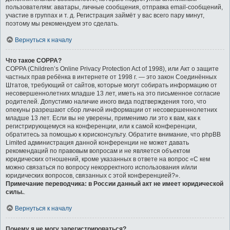
пользователям: аватары, личные сообщения, отправка email-сообщений,
участие в группах и т. д. Регистрация займёт у вас всего пару минут,
поэтому мы рекомендуем это сделать.
Вернуться к началу
Что такое COPPA?
COPPA (Children’s Online Privacy Protection Act of 1998), или Акт о защите
частных прав ребёнка в интернете от 1998 г. — это закон Соединённых
Штатов, требующий от сайтов, которые могут собирать информацию от
несовершеннолетних младше 13 лет, иметь на это письменное согласие
родителей. Допустимо наличие иного вида подтверждения того, что
опекуны разрешают сбор личной информации от несовершеннолетних
младше 13 лет. Если вы не уверены, применимо ли это к вам, как к
регистрирующемуся на конференции, или к самой конференции,
обратитесь за помощью к юрисконсульту. Обратите внимание, что phpBB
Limited администрация данной конференции не может давать
рекомендаций по правовым вопросам и не является объектом
юридических отношений, кроме указанных в ответе на вопрос «С кем
можно связаться по вопросу некорректного использования и/или
юридических вопросов, связанных с этой конференцией?».
Примечание переводчика: в России данный акт не имеет юридической
силы.
.
Вернуться к началу
Почему я не могу зарегистрироваться?