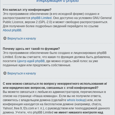
Информация о phpBB
Кто написал эту конференцию?
Это программное обеспечение (в его исходной форме) создано и
распространяется
phpBB Limited
. Оно доступно на условиях GNU General
Public Licence, версии 2 (GPL-2.0) и может свободно распространяться.
Для получения более подробных сведений перейдите по ссылке
About phpBB
.
Вернуться к началу
Почему здесь нет такой-то функции?
Это программное обеспечение было создано и лицензировано phpBB
Limited. Если вы считаете, что какая-то функция должна быть добавлена,
посетите
Центр идей phpBB
, где можно отдать свой голос за уже
поданные идеи или предложить собственные.
Вернуться к началу
С кем можно связаться по вопросу некорректного использования и/
или юридических вопросов, связанных с этой конференцией?
Вы можете связаться с любым из администраторов, перечисленных в
списке на странице «Наша команда». Если вы не получили ответа,
свяжитесь с владельцем домена (сделайте
whois lookup
) или, если
конференция находится на бесплатном домене (например, chat.ru,
Yahoo!, free.fr, f2s.com и т. п.), с руководством или техподдержкой данного
домена. Учтите, что phpBB Limited
не имеет никакого контроля над