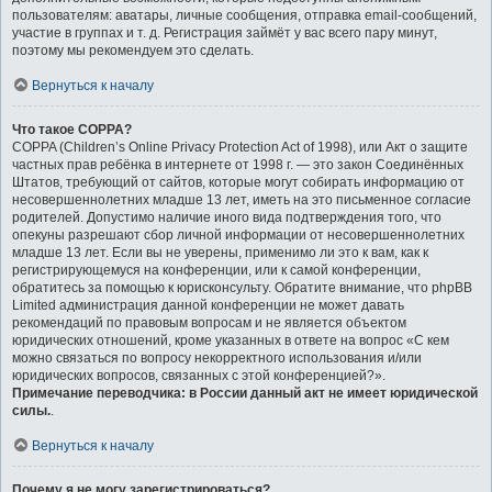
пользователям: аватары, личные сообщения, отправка email-сообщений,
участие в группах и т. д. Регистрация займёт у вас всего пару минут,
поэтому мы рекомендуем это сделать.
Вернуться к началу
Что такое COPPA?
COPPA (Children’s Online Privacy Protection Act of 1998), или Акт о защите
частных прав ребёнка в интернете от 1998 г. — это закон Соединённых
Штатов, требующий от сайтов, которые могут собирать информацию от
несовершеннолетних младше 13 лет, иметь на это письменное согласие
родителей. Допустимо наличие иного вида подтверждения того, что
опекуны разрешают сбор личной информации от несовершеннолетних
младше 13 лет. Если вы не уверены, применимо ли это к вам, как к
регистрирующемуся на конференции, или к самой конференции,
обратитесь за помощью к юрисконсульту. Обратите внимание, что phpBB
Limited администрация данной конференции не может давать
рекомендаций по правовым вопросам и не является объектом
юридических отношений, кроме указанных в ответе на вопрос «С кем
можно связаться по вопросу некорректного использования и/или
юридических вопросов, связанных с этой конференцией?».
Примечание переводчика: в России данный акт не имеет юридической
силы.
.
Вернуться к началу
Почему я не могу зарегистрироваться?