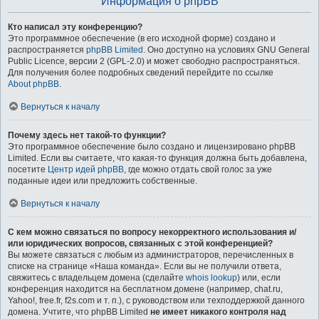
Информация о phpBB
Кто написал эту конференцию?
Это программное обеспечение (в его исходной форме) создано и
распространяется
phpBB Limited
. Оно доступно на условиях GNU General
Public Licence, версии 2 (GPL-2.0) и может свободно распространяться.
Для получения более подробных сведений перейдите по ссылке
About phpBB
.
Вернуться к началу
Почему здесь нет такой-то функции?
Это программное обеспечение было создано и лицензировано phpBB
Limited. Если вы считаете, что какая-то функция должна быть добавлена,
посетите
Центр идей phpBB
, где можно отдать свой голос за уже
поданные идеи или предложить собственные.
Вернуться к началу
С кем можно связаться по вопросу некорректного использования и/
или юридических вопросов, связанных с этой конференцией?
Вы можете связаться с любым из администраторов, перечисленных в
списке на странице «Наша команда». Если вы не получили ответа,
свяжитесь с владельцем домена (сделайте
whois lookup
) или, если
конференция находится на бесплатном домене (например, chat.ru,
Yahoo!, free.fr, f2s.com и т. п.), с руководством или техподдержкой данного
домена. Учтите, что phpBB Limited
не имеет никакого контроля над