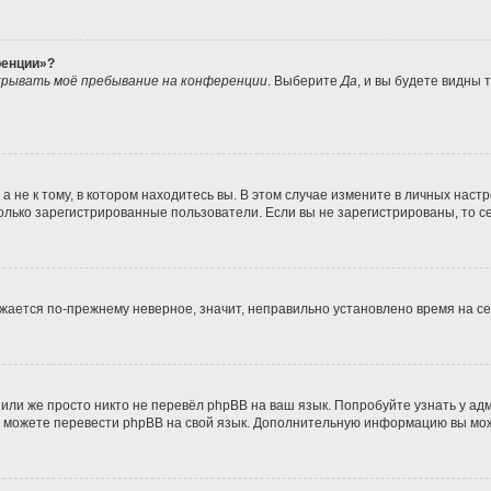
ренции»?
рывать моё пребывание на конференции
. Выберите
Да
, и вы будете видны
не к тому, в котором находитесь вы. В этом случае измените в личных настрой
 только зарегистрированные пользователи. Если вы не зарегистрированы, то с
ражается по-прежнему неверное, значит, неправильно установлено время на 
или же просто никто не перевёл phpBB на ваш язык. Попробуйте узнать у а
ами можете перевести phpBB на свой язык. Дополнительную информацию вы мо