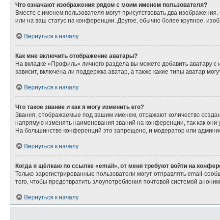
Что означают изображения рядом с моим именем пользователя?
Вместе с именем пользователя могут присутствовать два изображения. О
или на ваш статус на конференции. Другое, обычно более крупное, изо
Вернуться к началу
Как мне включить отображение аватары?
На вкладке «Профиль» личного раздела вы можете добавить аватару с
зависит, включена ли поддержка аватар, а также какие типы аватар мо
Вернуться к началу
Что такое звание и как я могу изменить его?
Звания, отображаемые под вашим именем, отражают количество созда
напрямую изменять наименования званий на конференции, так как они
На большинстве конференций это запрещено, и модератор или админис
Вернуться к началу
Когда я щёлкаю по ссылке «email», от меня требуют войти на конфе
Только зарегистрированные пользователи могут отправлять email-сооб
того, чтобы предотвратить злоупотребления почтовой системой анони
Вернуться к началу