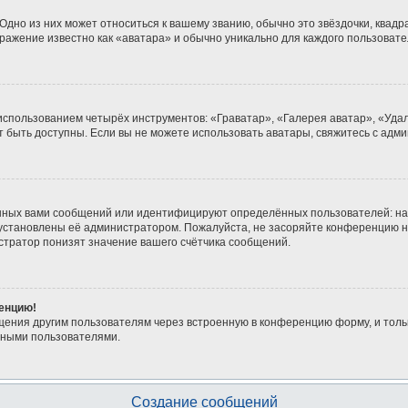
дно из них может относиться к вашему званию, обычно это звёздочки, квадра
бражение известно как «аватара» и обычно уникально для каждого пользовате
 использованием четырёх инструментов: «Граватар», «Галерея аватар», «Уд
гут быть доступны. Если вы не можете использовать аватары, свяжитесь с а
нных вами сообщений или идентифицируют определённых пользователей: на
 установлены её администратором. Пожалуйста, не засоряйте конференцию н
тратор понизят значение вашего счётчика сообщений.
ренцию!
щения другим пользователям через встроенную в конференцию форму, и толь
мными пользователями.
Создание сообщений