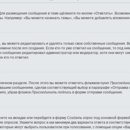
Для размещения сообщения в теме щёлкните по кнопке «Ответить». Возможно
ы. Например: «Вы можете начинать темы», «Вы можете добавлять вложения» 
 вы можете редактировать и удалять только свои собственные сообщения. В
емени после его создания. Если кто-то уже ответил на сообщение, то под ни
сли сообщение редактировал администратор или модератор, хотя они могут с
е кто-то ответил.
 личном разделе. После этого вы можете отметить флажком пункт
Присоедин
 вашим сообщениям, сделав соответствующий выбор в параграфе «Отправка 
ниях, убрав флажок
Присоединить подпись
в форме отправки сообщения.
ните на вкладке или перейдите в форму
Создать опрос
под основной формой 
ние опросов. Укажите вопрос и как минимум два варианта ответа в соответст
 которые могут выбрать пользователи при голосовании, с помощью опции «Вар