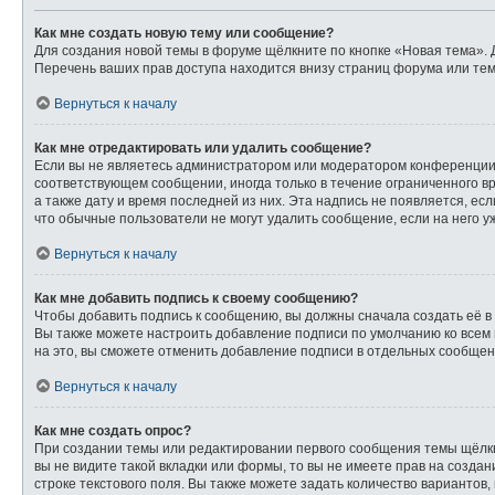
Как мне создать новую тему или сообщение?
Для создания новой темы в форуме щёлкните по кнопке «Новая тема». 
Перечень ваших прав доступа находится внизу страниц форума или тем
Вернуться к началу
Как мне отредактировать или удалить сообщение?
Если вы не являетесь администратором или модератором конференции,
соответствующем сообщении, иногда только в течение ограниченного вр
а также дату и время последней из них. Эта надпись не появляется, е
что обычные пользователи не могут удалить сообщение, если на него уж
Вернуться к началу
Как мне добавить подпись к своему сообщению?
Чтобы добавить подпись к сообщению, вы должны сначала создать её в
Вы также можете настроить добавление подписи по умолчанию ко всем
на это, вы сможете отменить добавление подписи в отдельных сообще
Вернуться к началу
Как мне создать опрос?
При создании темы или редактировании первого сообщения темы щёлк
вы не видите такой вкладки или формы, то вы не имеете прав на созда
строке текстового поля. Вы также можете задать количество вариантов,