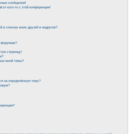
чные сообщения!
l от кого-то с этой конференции!
й в списках моих друзей и недругов?
и форумам?
стую страницу!
и?
ные мной темы?
ься на определённую тему?
форум?
ференции?