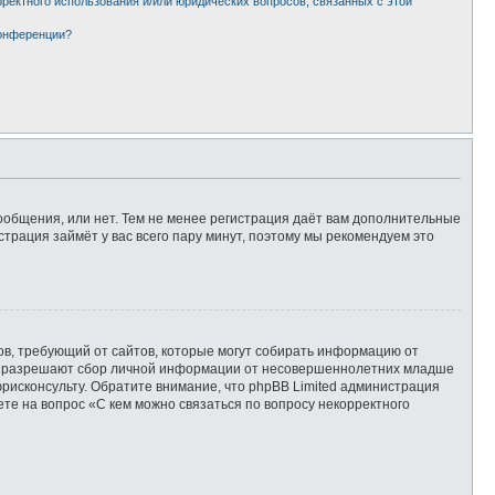
рректного использования и/или юридических вопросов, связанных с этой
конференции?
сообщения, или нет. Тем не менее регистрация даёт вам дополнительные
страция займёт у вас всего пару минут, поэтому мы рекомендуем это
татов, требующий от сайтов, которые могут собирать информацию от
уны разрешают сбор личной информации от несовершеннолетних младше
юрисконсульту. Обратите внимание, что phpBB Limited администрация
те на вопрос «С кем можно связаться по вопросу некорректного