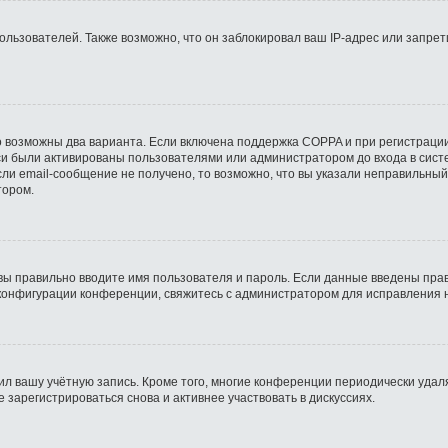
ьзователей. Также возможно, что он заблокировал ваш IP-адрес или запрети
о возможны два варианта. Если включена поддержка COPPA и при регистрации
си были активированы пользователями или администратором до входа в сист
ли email-сообщение не получено, то возможно, что вы указали неправильный
тором.
вы правильно вводите имя пользователя и пароль. Если данные введены прав
 конфигурации конференции, свяжитесь с администратором для исправления 
ил вашу учётную запись. Кроме того, многие конференции периодически уда
зарегистрироваться снова и активнее участвовать в дискуссиях.