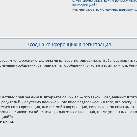
С кем можно связаться по вопросу неко
конференцией?
Как мне связаться с администратором 
Вход на конференцию и регистрация
 настроил конференцию: должны ли вы зарегистрироваться, чтобы размещать 
ичные сообщения, отправка email-сообщений, участие в группах и т. д. Реги
ащите частных прав ребёнка в интернете от 1998 г. — это закон Соединённых Ш
е родителей. Допустимо наличие иного вида подтверждения того, что опек
ющемуся на конференции, или к самой конференции, обратитесь за помощью к 
ам и не является объектом юридических отношений, кроме указанных в отве
нцией?».
й силы.
.