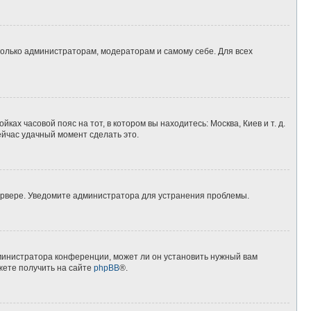
 только администраторам, модераторам и самому себе. Для всех
ках часовой пояс на тот, в котором вы находитесь: Москва, Киев и т. д.
ейчас удачный момент сделать это.
сервере. Уведомите администратора для устранения проблемы.
дминистратора конференции, может ли он установить нужный вам
жете получить на сайте
phpBB
®.