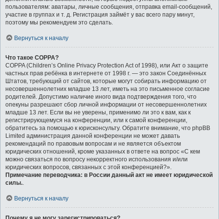
пользователям: аватары, личные сообщения, отправка email-сообщений,
участие в группах и т. д. Регистрация займёт у вас всего пару минут,
поэтому мы рекомендуем это сделать.
Вернуться к началу
Что такое COPPA?
COPPA (Children’s Online Privacy Protection Act of 1998), или Акт о защите
частных прав ребёнка в интернете от 1998 г. — это закон Соединённых
Штатов, требующий от сайтов, которые могут собирать информацию от
несовершеннолетних младше 13 лет, иметь на это письменное согласие
родителей. Допустимо наличие иного вида подтверждения того, что
опекуны разрешают сбор личной информации от несовершеннолетних
младше 13 лет. Если вы не уверены, применимо ли это к вам, как к
регистрирующемуся на конференции, или к самой конференции,
обратитесь за помощью к юрисконсульту. Обратите внимание, что phpBB
Limited администрация данной конференции не может давать
рекомендаций по правовым вопросам и не является объектом
юридических отношений, кроме указанных в ответе на вопрос «С кем
можно связаться по вопросу некорректного использования и/или
юридических вопросов, связанных с этой конференцией?».
Примечание переводчика: в России данный акт не имеет юридической
силы.
.
Вернуться к началу
Почему я не могу зарегистрироваться?