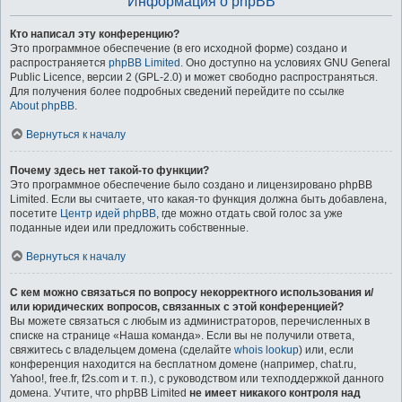
Информация о phpBB
Кто написал эту конференцию?
Это программное обеспечение (в его исходной форме) создано и
распространяется
phpBB Limited
. Оно доступно на условиях GNU General
Public Licence, версии 2 (GPL-2.0) и может свободно распространяться.
Для получения более подробных сведений перейдите по ссылке
About phpBB
.
Вернуться к началу
Почему здесь нет такой-то функции?
Это программное обеспечение было создано и лицензировано phpBB
Limited. Если вы считаете, что какая-то функция должна быть добавлена,
посетите
Центр идей phpBB
, где можно отдать свой голос за уже
поданные идеи или предложить собственные.
Вернуться к началу
С кем можно связаться по вопросу некорректного использования и/
или юридических вопросов, связанных с этой конференцией?
Вы можете связаться с любым из администраторов, перечисленных в
списке на странице «Наша команда». Если вы не получили ответа,
свяжитесь с владельцем домена (сделайте
whois lookup
) или, если
конференция находится на бесплатном домене (например, chat.ru,
Yahoo!, free.fr, f2s.com и т. п.), с руководством или техподдержкой данного
домена. Учтите, что phpBB Limited
не имеет никакого контроля над