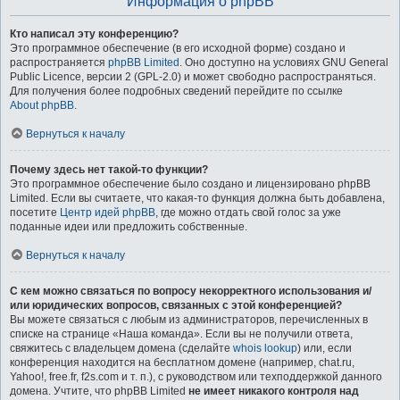
Информация о phpBB
Кто написал эту конференцию?
Это программное обеспечение (в его исходной форме) создано и
распространяется
phpBB Limited
. Оно доступно на условиях GNU General
Public Licence, версии 2 (GPL-2.0) и может свободно распространяться.
Для получения более подробных сведений перейдите по ссылке
About phpBB
.
Вернуться к началу
Почему здесь нет такой-то функции?
Это программное обеспечение было создано и лицензировано phpBB
Limited. Если вы считаете, что какая-то функция должна быть добавлена,
посетите
Центр идей phpBB
, где можно отдать свой голос за уже
поданные идеи или предложить собственные.
Вернуться к началу
С кем можно связаться по вопросу некорректного использования и/
или юридических вопросов, связанных с этой конференцией?
Вы можете связаться с любым из администраторов, перечисленных в
списке на странице «Наша команда». Если вы не получили ответа,
свяжитесь с владельцем домена (сделайте
whois lookup
) или, если
конференция находится на бесплатном домене (например, chat.ru,
Yahoo!, free.fr, f2s.com и т. п.), с руководством или техподдержкой данного
домена. Учтите, что phpBB Limited
не имеет никакого контроля над