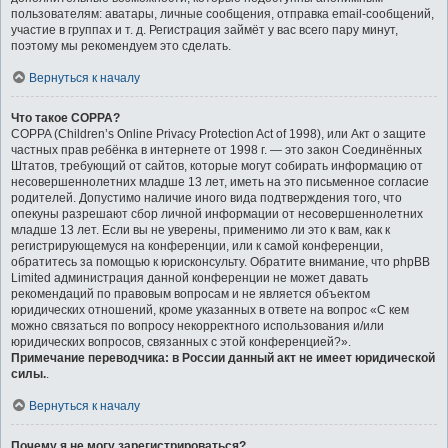
пользователям: аватары, личные сообщения, отправка email-сообщений,
участие в группах и т. д. Регистрация займёт у вас всего пару минут,
поэтому мы рекомендуем это сделать.
Вернуться к началу
Что такое COPPA?
COPPA (Children’s Online Privacy Protection Act of 1998), или Акт о защите
частных прав ребёнка в интернете от 1998 г. — это закон Соединённых
Штатов, требующий от сайтов, которые могут собирать информацию от
несовершеннолетних младше 13 лет, иметь на это письменное согласие
родителей. Допустимо наличие иного вида подтверждения того, что
опекуны разрешают сбор личной информации от несовершеннолетних
младше 13 лет. Если вы не уверены, применимо ли это к вам, как к
регистрирующемуся на конференции, или к самой конференции,
обратитесь за помощью к юрисконсульту. Обратите внимание, что phpBB
Limited администрация данной конференции не может давать
рекомендаций по правовым вопросам и не является объектом
юридических отношений, кроме указанных в ответе на вопрос «С кем
можно связаться по вопросу некорректного использования и/или
юридических вопросов, связанных с этой конференцией?».
Примечание переводчика: в России данный акт не имеет юридической
силы.
.
Вернуться к началу
Почему я не могу зарегистрироваться?