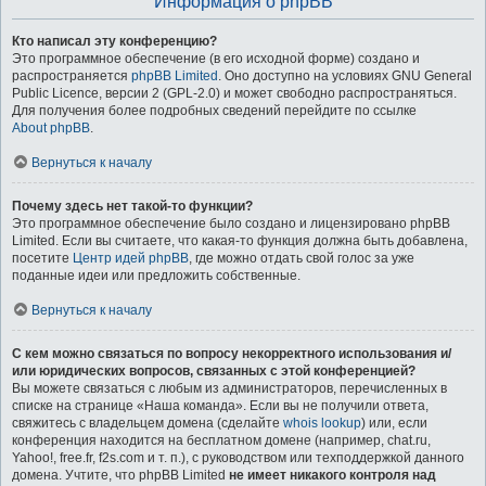
Информация о phpBB
Кто написал эту конференцию?
Это программное обеспечение (в его исходной форме) создано и
распространяется
phpBB Limited
. Оно доступно на условиях GNU General
Public Licence, версии 2 (GPL-2.0) и может свободно распространяться.
Для получения более подробных сведений перейдите по ссылке
About phpBB
.
Вернуться к началу
Почему здесь нет такой-то функции?
Это программное обеспечение было создано и лицензировано phpBB
Limited. Если вы считаете, что какая-то функция должна быть добавлена,
посетите
Центр идей phpBB
, где можно отдать свой голос за уже
поданные идеи или предложить собственные.
Вернуться к началу
С кем можно связаться по вопросу некорректного использования и/
или юридических вопросов, связанных с этой конференцией?
Вы можете связаться с любым из администраторов, перечисленных в
списке на странице «Наша команда». Если вы не получили ответа,
свяжитесь с владельцем домена (сделайте
whois lookup
) или, если
конференция находится на бесплатном домене (например, chat.ru,
Yahoo!, free.fr, f2s.com и т. п.), с руководством или техподдержкой данного
домена. Учтите, что phpBB Limited
не имеет никакого контроля над