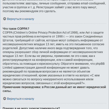
пользователям: аватары, личные сообщения, отправка email-сообщений,
участие в группах и т. д. Регистрация займёт у вас всего пару минут,
поэтому мы рекомендуем это сделать.
Вернуться к началу
Что такое COPPA?
COPPA (Children’s Online Privacy Protection Act of 1998), или Акт о защите
частных прав ребёнка в интернете от 1998 г. — это закон Соединённых
Штатов, требующий от сайтов, которые могут собирать информацию от
несовершеннолетних младше 13 лет, иметь на это письменное согласие
родителей. Допустимо наличие иного вида подтверждения того, что
опекуны разрешают сбор личной информации от несовершеннолетних
младше 13 лет. Если вы не уверены, применимо ли это к вам, как к
регистрирующемуся на конференции, или к самой конференции,
обратитесь за помощью к юрисконсульту. Обратите внимание, что phpBB
Limited администрация данной конференции не может давать
рекомендаций по правовым вопросам и не является объектом
юридических отношений, кроме указанных в ответе на вопрос «С кем
можно связаться по вопросу некорректного использования и/или
юридических вопросов, связанных с этой конференцией?».
Примечание переводчика: в России данный акт не имеет юридической
силы.
.
Вернуться к началу
Почему я не могу зарегистрироваться?