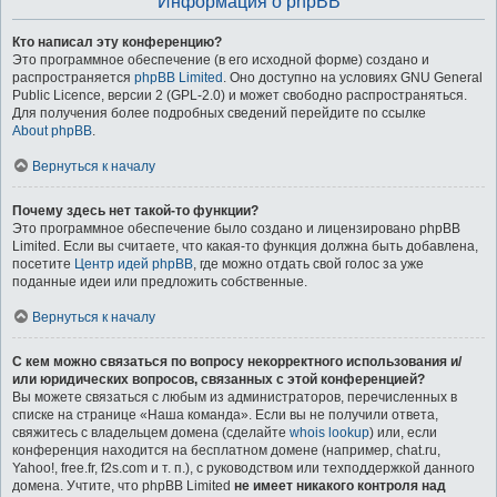
Информация о phpBB
Кто написал эту конференцию?
Это программное обеспечение (в его исходной форме) создано и
распространяется
phpBB Limited
. Оно доступно на условиях GNU General
Public Licence, версии 2 (GPL-2.0) и может свободно распространяться.
Для получения более подробных сведений перейдите по ссылке
About phpBB
.
Вернуться к началу
Почему здесь нет такой-то функции?
Это программное обеспечение было создано и лицензировано phpBB
Limited. Если вы считаете, что какая-то функция должна быть добавлена,
посетите
Центр идей phpBB
, где можно отдать свой голос за уже
поданные идеи или предложить собственные.
Вернуться к началу
С кем можно связаться по вопросу некорректного использования и/
или юридических вопросов, связанных с этой конференцией?
Вы можете связаться с любым из администраторов, перечисленных в
списке на странице «Наша команда». Если вы не получили ответа,
свяжитесь с владельцем домена (сделайте
whois lookup
) или, если
конференция находится на бесплатном домене (например, chat.ru,
Yahoo!, free.fr, f2s.com и т. п.), с руководством или техподдержкой данного
домена. Учтите, что phpBB Limited
не имеет никакого контроля над