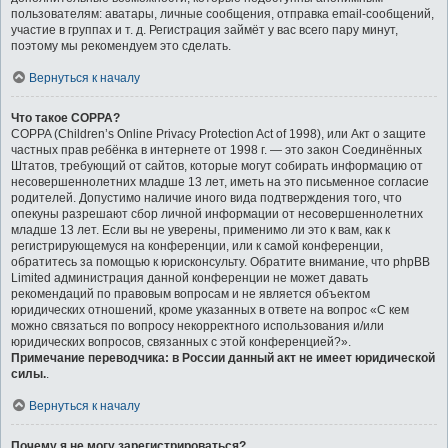
пользователям: аватары, личные сообщения, отправка email-сообщений,
участие в группах и т. д. Регистрация займёт у вас всего пару минут,
поэтому мы рекомендуем это сделать.
Вернуться к началу
Что такое COPPA?
COPPA (Children’s Online Privacy Protection Act of 1998), или Акт о защите
частных прав ребёнка в интернете от 1998 г. — это закон Соединённых
Штатов, требующий от сайтов, которые могут собирать информацию от
несовершеннолетних младше 13 лет, иметь на это письменное согласие
родителей. Допустимо наличие иного вида подтверждения того, что
опекуны разрешают сбор личной информации от несовершеннолетних
младше 13 лет. Если вы не уверены, применимо ли это к вам, как к
регистрирующемуся на конференции, или к самой конференции,
обратитесь за помощью к юрисконсульту. Обратите внимание, что phpBB
Limited администрация данной конференции не может давать
рекомендаций по правовым вопросам и не является объектом
юридических отношений, кроме указанных в ответе на вопрос «С кем
можно связаться по вопросу некорректного использования и/или
юридических вопросов, связанных с этой конференцией?».
Примечание переводчика: в России данный акт не имеет юридической
силы.
.
Вернуться к началу
Почему я не могу зарегистрироваться?