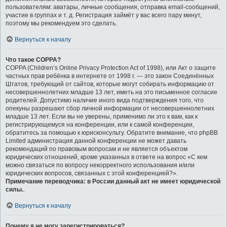
пользователям: аватары, личные сообщения, отправка email-сообщений,
участие в группах и т. д. Регистрация займёт у вас всего пару минут,
поэтому мы рекомендуем это сделать.
Вернуться к началу
Что такое COPPA?
COPPA (Children’s Online Privacy Protection Act of 1998), или Акт о защите
частных прав ребёнка в интернете от 1998 г. — это закон Соединённых
Штатов, требующий от сайтов, которые могут собирать информацию от
несовершеннолетних младше 13 лет, иметь на это письменное согласие
родителей. Допустимо наличие иного вида подтверждения того, что
опекуны разрешают сбор личной информации от несовершеннолетних
младше 13 лет. Если вы не уверены, применимо ли это к вам, как к
регистрирующемуся на конференции, или к самой конференции,
обратитесь за помощью к юрисконсульту. Обратите внимание, что phpBB
Limited администрация данной конференции не может давать
рекомендаций по правовым вопросам и не является объектом
юридических отношений, кроме указанных в ответе на вопрос «С кем
можно связаться по вопросу некорректного использования и/или
юридических вопросов, связанных с этой конференцией?».
Примечание переводчика: в России данный акт не имеет юридической
силы.
.
Вернуться к началу
Почему я не могу зарегистрироваться?