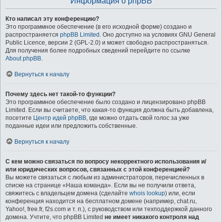
Информация о phpBB
Кто написал эту конференцию?
Это программное обеспечение (в его исходной форме) создано и
распространяется
phpBB Limited
. Оно доступно на условиях GNU General
Public Licence, версии 2 (GPL-2.0) и может свободно распространяться.
Для получения более подробных сведений перейдите по ссылке
About phpBB
.
Вернуться к началу
Почему здесь нет такой-то функции?
Это программное обеспечение было создано и лицензировано phpBB
Limited. Если вы считаете, что какая-то функция должна быть добавлена,
посетите
Центр идей phpBB
, где можно отдать свой голос за уже
поданные идеи или предложить собственные.
Вернуться к началу
С кем можно связаться по вопросу некорректного использования и/
или юридических вопросов, связанных с этой конференцией?
Вы можете связаться с любым из администраторов, перечисленных в
списке на странице «Наша команда». Если вы не получили ответа,
свяжитесь с владельцем домена (сделайте
whois lookup
) или, если
конференция находится на бесплатном домене (например, chat.ru,
Yahoo!, free.fr, f2s.com и т. п.), с руководством или техподдержкой данного
домена. Учтите, что phpBB Limited
не имеет никакого контроля над