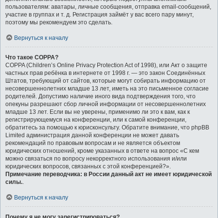
пользователям: аватары, личные сообщения, отправка email-сообщений,
участие в группах и т. д. Регистрация займёт у вас всего пару минут,
поэтому мы рекомендуем это сделать.
Вернуться к началу
Что такое COPPA?
COPPA (Children’s Online Privacy Protection Act of 1998), или Акт о защите
частных прав ребёнка в интернете от 1998 г. — это закон Соединённых
Штатов, требующий от сайтов, которые могут собирать информацию от
несовершеннолетних младше 13 лет, иметь на это письменное согласие
родителей. Допустимо наличие иного вида подтверждения того, что
опекуны разрешают сбор личной информации от несовершеннолетних
младше 13 лет. Если вы не уверены, применимо ли это к вам, как к
регистрирующемуся на конференции, или к самой конференции,
обратитесь за помощью к юрисконсульту. Обратите внимание, что phpBB
Limited администрация данной конференции не может давать
рекомендаций по правовым вопросам и не является объектом
юридических отношений, кроме указанных в ответе на вопрос «С кем
можно связаться по вопросу некорректного использования и/или
юридических вопросов, связанных с этой конференцией?».
Примечание переводчика: в России данный акт не имеет юридической
силы.
.
Вернуться к началу
Почему я не могу зарегистрироваться?