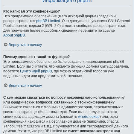
Информация о phpBB
Кто написал эту конференцию?
Это программное обеспечение (в его исходной форме) создано и
распространяется
phpBB Limited
. Оно доступно на условиях GNU General
Public Licence, версии 2 (GPL-2.0) и может свободно распространяться.
Для получения более подробных сведений перейдите по ссылке
About phpBB
.
Вернуться к началу
Почему здесь нет такой-то функции?
Это программное обеспечение было создано и лицензировано phpBB
Limited. Если вы считаете, что какая-то функция должна быть добавлена,
посетите
Центр идей phpBB
, где можно отдать свой голос за уже
поданные идеи или предложить собственные.
Вернуться к началу
С кем можно связаться по вопросу некорректного использования и/
или юридических вопросов, связанных с этой конференцией?
Вы можете связаться с любым из администраторов, перечисленных в
списке на странице «Наша команда». Если вы не получили ответа,
свяжитесь с владельцем домена (сделайте
whois lookup
) или, если
конференция находится на бесплатном домене (например, chat.ru,
Yahoo!, free.fr, f2s.com и т. п.), с руководством или техподдержкой данного
домена. Учтите, что phpBB Limited
не имеет никакого контроля над