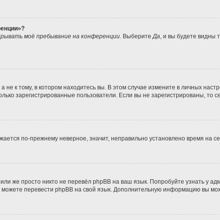
ренции»?
рывать моё пребывание на конференции
. Выберите
Да
, и вы будете видны
не к тому, в котором находитесь вы. В этом случае измените в личных настрой
 только зарегистрированные пользователи. Если вы не зарегистрированы, то с
ражается по-прежнему неверное, значит, неправильно установлено время на 
или же просто никто не перевёл phpBB на ваш язык. Попробуйте узнать у а
ами можете перевести phpBB на свой язык. Дополнительную информацию вы мо