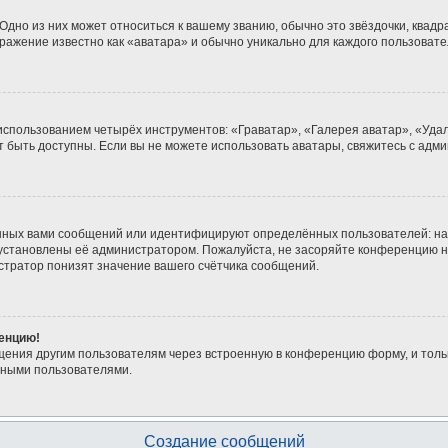
дно из них может относиться к вашему званию, обычно это звёздочки, квадра
бражение известно как «аватара» и обычно уникально для каждого пользовате
 использованием четырёх инструментов: «Граватар», «Галерея аватар», «Уд
гут быть доступны. Если вы не можете использовать аватары, свяжитесь с а
нных вами сообщений или идентифицируют определённых пользователей: на
 установлены её администратором. Пожалуйста, не засоряйте конференцию н
тратор понизят значение вашего счётчика сообщений.
ренцию!
щения другим пользователям через встроенную в конференцию форму, и толь
мными пользователями.
Создание сообщений