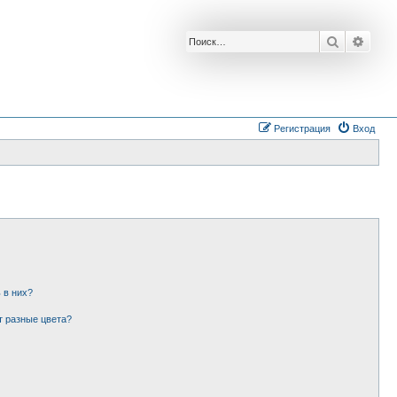
Поиск
Расш
Регистрация
Вход
 в них?
т разные цвета?