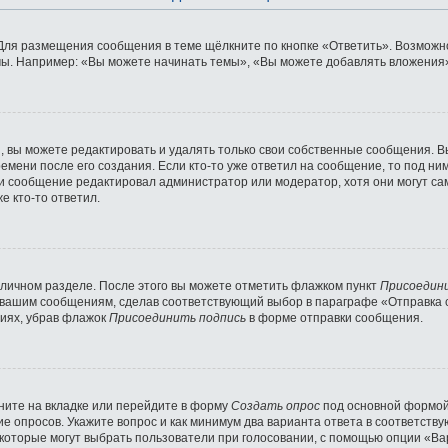
Для размещения сообщения в теме щёлкните по кнопке «Ответить». Возможно
ы. Например: «Вы можете начинать темы», «Вы можете добавлять вложения» 
 вы можете редактировать и удалять только свои собственные сообщения. В
емени после его создания. Если кто-то уже ответил на сообщение, то под ни
сли сообщение редактировал администратор или модератор, хотя они могут с
е кто-то ответил.
 личном разделе. После этого вы можете отметить флажком пункт
Присоедин
 вашим сообщениям, сделав соответствующий выбор в параграфе «Отправка 
ниях, убрав флажок
Присоединить подпись
в форме отправки сообщения.
ните на вкладке или перейдите в форму
Создать опрос
под основной формой 
ние опросов. Укажите вопрос и как минимум два варианта ответа в соответст
 которые могут выбрать пользователи при голосовании, с помощью опции «Вар