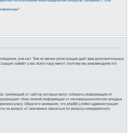
рректного использования и/или юридических вопросов, связанных с этой
конференции?
сообщения, или нет. Тем не менее регистрация даёт вам дополнительные
страция займёт у вас всего пару минут, поэтому мы рекомендуем это
татов, требующий от сайтов, которые могут собирать информацию от
уны разрешают сбор личной информации от несовершеннолетних младше
юрисконсульту. Обратите внимание, что phpBB Limited администрация
те на вопрос «С кем можно связаться по вопросу некорректного