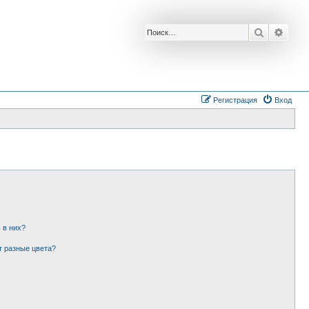
Поиск
Расш
Регистрация
Вход
 в них?
т разные цвета?