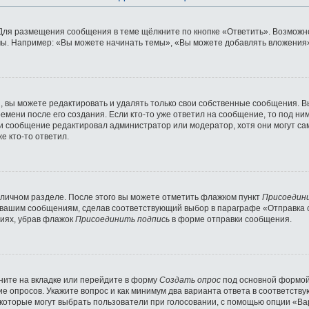
Для размещения сообщения в теме щёлкните по кнопке «Ответить». Возможно
ы. Например: «Вы можете начинать темы», «Вы можете добавлять вложения» 
 вы можете редактировать и удалять только свои собственные сообщения. В
емени после его создания. Если кто-то уже ответил на сообщение, то под ни
сли сообщение редактировал администратор или модератор, хотя они могут с
е кто-то ответил.
 личном разделе. После этого вы можете отметить флажком пункт
Присоедин
 вашим сообщениям, сделав соответствующий выбор в параграфе «Отправка 
ниях, убрав флажок
Присоединить подпись
в форме отправки сообщения.
ните на вкладке или перейдите в форму
Создать опрос
под основной формой 
ние опросов. Укажите вопрос и как минимум два варианта ответа в соответст
 которые могут выбрать пользователи при голосовании, с помощью опции «Вар