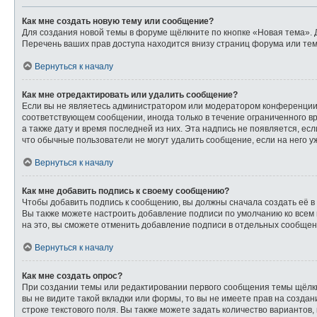
Как мне создать новую тему или сообщение?
Для создания новой темы в форуме щёлкните по кнопке «Новая тема». 
Перечень ваших прав доступа находится внизу страниц форума или тем
Вернуться к началу
Как мне отредактировать или удалить сообщение?
Если вы не являетесь администратором или модератором конференции,
соответствующем сообщении, иногда только в течение ограниченного вр
а также дату и время последней из них. Эта надпись не появляется, е
что обычные пользователи не могут удалить сообщение, если на него уж
Вернуться к началу
Как мне добавить подпись к своему сообщению?
Чтобы добавить подпись к сообщению, вы должны сначала создать её в
Вы также можете настроить добавление подписи по умолчанию ко всем
на это, вы сможете отменить добавление подписи в отдельных сообще
Вернуться к началу
Как мне создать опрос?
При создании темы или редактировании первого сообщения темы щёлк
вы не видите такой вкладки или формы, то вы не имеете прав на созда
строке текстового поля. Вы также можете задать количество вариантов,