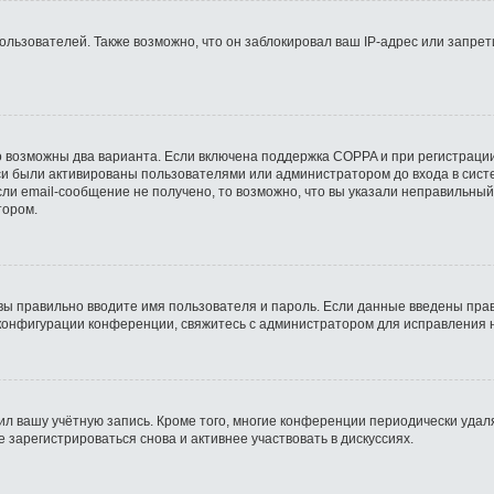
ьзователей. Также возможно, что он заблокировал ваш IP-адрес или запрети
о возможны два варианта. Если включена поддержка COPPA и при регистрации
си были активированы пользователями или администратором до входа в сист
ли email-сообщение не получено, то возможно, что вы указали неправильный
тором.
вы правильно вводите имя пользователя и пароль. Если данные введены прав
 конфигурации конференции, свяжитесь с администратором для исправления 
ил вашу учётную запись. Кроме того, многие конференции периодически уда
зарегистрироваться снова и активнее участвовать в дискуссиях.