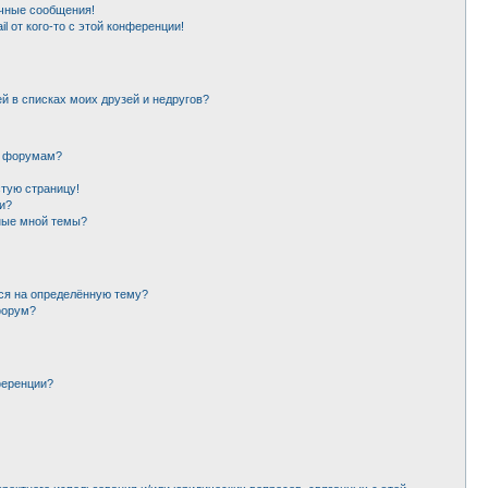
чные сообщения!
l от кого-то с этой конференции!
й в списках моих друзей и недругов?
и форумам?
стую страницу!
и?
ные мной темы?
ься на определённую тему?
форум?
ференции?