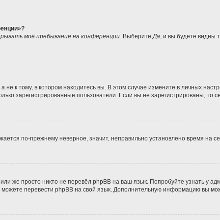
ренции»?
рывать моё пребывание на конференции
. Выберите
Да
, и вы будете видны
не к тому, в котором находитесь вы. В этом случае измените в личных настрой
 только зарегистрированные пользователи. Если вы не зарегистрированы, то с
ражается по-прежнему неверное, значит, неправильно установлено время на 
или же просто никто не перевёл phpBB на ваш язык. Попробуйте узнать у а
ами можете перевести phpBB на свой язык. Дополнительную информацию вы мо