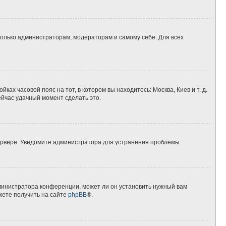
 только администраторам, модераторам и самому себе. Для всех
ках часовой пояс на тот, в котором вы находитесь: Москва, Киев и т. д.
ейчас удачный момент сделать это.
сервере. Уведомите администратора для устранения проблемы.
дминистратора конференции, может ли он установить нужный вам
жете получить на сайте
phpBB
®.