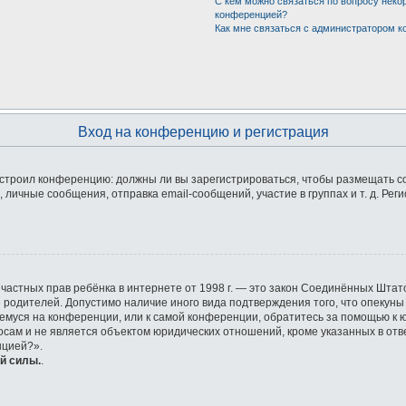
С кем можно связаться по вопросу неко
конференцией?
Как мне связаться с администратором 
Вход на конференцию и регистрация
 настроил конференцию: должны ли вы зарегистрироваться, чтобы размещать 
ичные сообщения, отправка email-сообщений, участие в группах и т. д. Реги
ащите частных прав ребёнка в интернете от 1998 г. — это закон Соединённых Ш
е родителей. Допустимо наличие иного вида подтверждения того, что опек
ющемуся на конференции, или к самой конференции, обратитесь за помощью к 
ам и не является объектом юридических отношений, кроме указанных в отве
нцией?».
й силы.
.