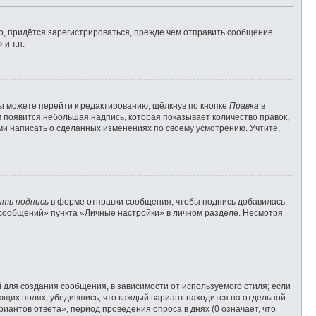
, придётся зарегистрироваться, прежде чем отправить сообщение.
и т.п.
ы можете перейти к редактированию, щёлкнув по кнопке
Правка
в
м появится небольшая надпись, которая показывает количество правок,
ами написать о сделанных изменениях по своему усмотрению. Учтите,
ить подпись
в форме отправки сообщения, чтобы подпись добавилась.
сообщений» пункта «Личные настройки» в личном разделе. Несмотря
для создания сообщения, в зависимости от используемого стиля; если
вующих полях, убедившись, что каждый вариант находится на отдельной
иантов ответа», период проведения опроса в днях (0 означает, что