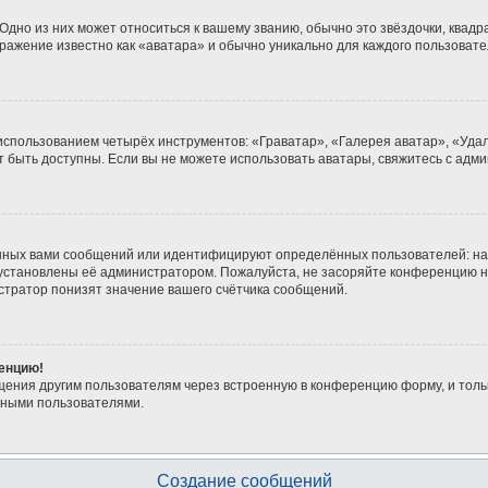
дно из них может относиться к вашему званию, обычно это звёздочки, квадра
бражение известно как «аватара» и обычно уникально для каждого пользовате
 использованием четырёх инструментов: «Граватар», «Галерея аватар», «Уд
гут быть доступны. Если вы не можете использовать аватары, свяжитесь с а
нных вами сообщений или идентифицируют определённых пользователей: на
 установлены её администратором. Пожалуйста, не засоряйте конференцию н
тратор понизят значение вашего счётчика сообщений.
ренцию!
щения другим пользователям через встроенную в конференцию форму, и толь
мными пользователями.
Создание сообщений