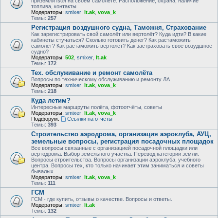
приземлиться на своем самолете. Расположение, охрана, наличие
топлива, контакты
Модераторы:
smixer
,
lt.ak
,
vova_k
Темы:
257
Регистрация воздушного судна, Таможня, Страхование
Как зарегистрировать свой самолёт или вертолёт? Куда идти? В какие
кабинеты стучаться? Сколько готовить денег? Как растаможить
самолет? Как растаможить вертолет? Как застраховать свое возудшное
судно?
Модераторы:
502
,
smixer
,
lt.ak
Темы:
172
Тех. обслуживание и ремонт самолёта
Вопросы по техническому обслуживанию и ремонту ЛА
Модераторы:
smixer
,
lt.ak
,
vova_k
Темы:
218
Куда летим?
Интересные маршруты полёта, фотоотчёты, советы
Модераторы:
smixer
,
lt.ak
,
vova_k
Подфорум:
Ссылки на отчеты
Темы:
393
Строительство аэродрома, организация аэроклуба, АУЦ,
земельные вопросы, регистрация посадочных площадок
Все вопросы связанные с организацией посадочной площадки или
вертодрома. Выбор земельного участка. Перевод категории земли.
Вопросы строительства. Вопросы организации аэроклуба, учебного
центра. Вопросы тех, кто только начинает этим заниматься и советы
бывалых.
Модераторы:
smixer
,
lt.ak
,
vova_k
Темы:
111
ГСМ
ГСМ - где купить, отзывы о качестве. Вопросы и ответы.
Модераторы:
smixer
,
lt.ak
Темы:
132