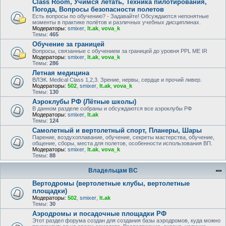
Class Room, Учимся летать, Техника пилотирования,
Погода, Вопросы безопасности полетов
Есть вопросы по обучению? - Задавайте! Обсуждаются непонятные
моменты в практике полётов и различных учебных дисциплинах.
Модераторы:
smixer
,
lt.ak
,
vova_k
Темы:
465
Обучение за границей
Вопросы, связанные с обучением за границей до уровня PPL ME IR
Модераторы:
smixer
,
lt.ak
,
vova_k
Темы:
286
Летная медицина
ВЛЭК. Medical Class 1,2,3. Зрение, нервы, сердце и прочий ливер.
Модераторы:
502
,
smixer
,
lt.ak
,
vova_k
Темы:
130
Аэроклубы РФ (Лётные школы)
В данном разделе собраны и обсуждаются все аэроклубы РФ
Модераторы:
smixer
,
lt.ak
Темы:
124
Самолетный и вертолетный спорт, Планеры, Шары
Парение, воздухоплавание, обучение, секреты мастерства, обучение,
общение, сборы, места для полетов, особенности использования ВП.
Модераторы:
smixer
,
lt.ak
,
vova_k
Темы:
88
Владельцам ВС
Вертодромы (вертолетные клубы, вертолетные
площадки)
Модераторы:
502
,
smixer
,
lt.ak
Темы:
30
Аэродромы и посадочные площадки РФ
Этот раздел форума создан для создания базы аэродромов, куда можно