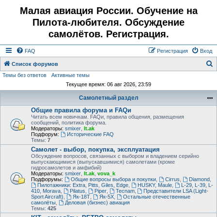
Малая авиация России. Обучение на
Пилота-любителя. Обсуждение
самолётов. Регистрация.
FAQ
Регистрация
Вход
Список форумов
Темы без ответов
Активные темы
о
Текущее время: 06 авг 2026, 23:59
и
Самолетный раздел
с
Общие правила форума и FAQи
к
Читать всем новичкам. FAQи, правила общения, размещения
сообщений, политика форума.
Модераторы:
smixer
,
lt.ak
Подфорум:
Исторические FAQ
Темы:
7
Самолет - выбор, покупка, эксплуатация
Обсуждение вопросов, связанных с выбором и владением серийно
выпускающимися (выпускавшимися) самолетами (кроме
гидросамолетов и амфибий)
Модераторы:
smixer
,
lt.ak
,
vova_k
Подфорумы:
Общие вопросы выбора и покупки
,
Cirrus
,
Diamond
,
Пилотажники: Extra, Pitts, Giles, Edge
,
HUSKY, Maule
,
L-29, L-39, L-
410, Morava
,
Pilatus
,
Piper
,
Tecnam
,
Представители LSA (Light-
Sport Aircraft)
,
Як-18Т
,
Як-5Х
,
Остальные отечественные
самолёты
,
Деловая (бизнес) авиация
Темы:
425