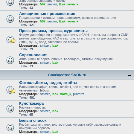
Зарубежные авиашоу и слёты
Модераторы:
502
,
smixer
,
lt.ak
,
vova_k
Темы:
43
Авиационные происшествия
Предпосылки к летным происшествиям, летные происшествия
Модераторы:
502
,
smixer
,
lt.ak
,
vova_k
Темы:
421
Пресс-релизы, пресса, журналисты
Форум для общения с представителями СМИ, ответы на вопросы СМИ,
результаты общения. FAQ о вертолетах и самолетах для журналистов.
Ляпы, чушь, бред, откровенное вранье.
Модераторы:
smixer
,
lt.ak
Темы:
79
Соревнования
Авиационные соревнования. Календарь, отчёты, обсуждение
Модераторы:
smixer
,
lt.ak
Темы:
73
Сообщество SAON.ru
Фотоальбомы, видео, отчёты
Ваши фотографии, клипы, отчёты, всё то, что связано с вашим
увлечением Небом.
Модераторы:
smixer
,
lt.ak
,
vova_k
,
piloterrr
Темы:
491
Кунсткамера
Разные глупости.
Модераторы:
smixer
,
lt.ak
Темы:
65
Белый список
Клубы, школы, люди, инструктора, которые себя зарекомендовали
наилучшим образом.
Модераторы:
smixer
,
lt.ak