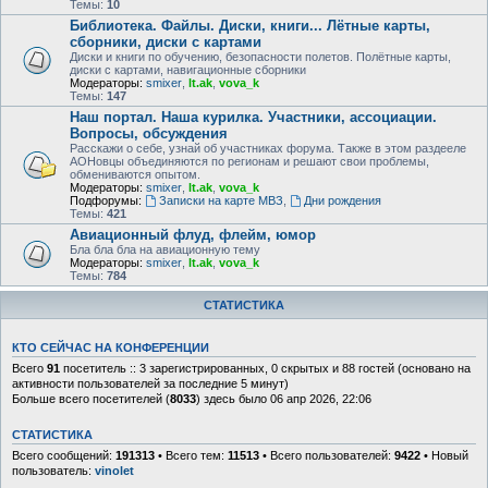
Темы:
10
Библиотека. Файлы. Диски, книги... Лётные карты,
сборники, диски с картами
Диски и книги по обучению, безопасности полетов. Полётные карты,
диски с картами, навигационные сборники
Модераторы:
smixer
,
lt.ak
,
vova_k
Темы:
147
Наш портал. Наша курилка. Участники, ассоциации.
Вопросы, обсуждения
Расскажи о себе, узнай об участниках форума. Также в этом раздееле
АОНовцы объединяются по регионам и решают свои проблемы,
обмениваются опытом.
Модераторы:
smixer
,
lt.ak
,
vova_k
Подфорумы:
Записки на карте МВЗ
,
Дни рождения
Темы:
421
Авиационный флуд, флейм, юмор
Бла бла бла на авиационную тему
Модераторы:
smixer
,
lt.ak
,
vova_k
Темы:
784
СТАТИСТИКА
КТО СЕЙЧАС НА КОНФЕРЕНЦИИ
Всего
91
посетитель :: 3 зарегистрированных, 0 скрытых и 88 гостей (основано на
активности пользователей за последние 5 минут)
Больше всего посетителей (
8033
) здесь было 06 апр 2026, 22:06
СТАТИСТИКА
Всего сообщений:
191313
• Всего тем:
11513
• Всего пользователей:
9422
• Новый
пользователь:
vinolet