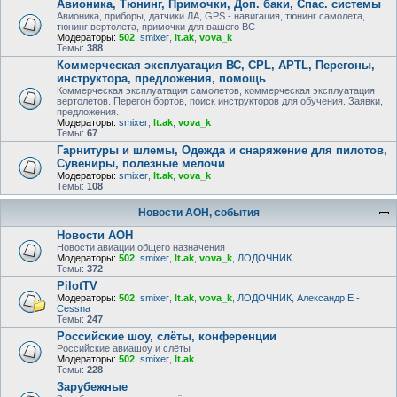
Авионика, Тюнинг, Примочки, Доп. баки, Спас. системы
Авионика, приборы, датчики ЛА, GPS - навигация, тюнинг самолета,
тюнинг вертолета, примочки для вашего ВС
Модераторы:
502
,
smixer
,
lt.ak
,
vova_k
Темы:
388
Коммерческая эксплуатация ВС, CPL, APTL, Перегоны,
инструктора, предложения, помощь
Коммерческая эксплуатация самолетов, коммерческая эксплуатация
вертолетов. Перегон бортов, поиск инструкторов для обучения. Заявки,
предложения.
Модераторы:
smixer
,
lt.ak
,
vova_k
Темы:
67
Гарнитуры и шлемы, Одежда и снаряжение для пилотов,
Сувениры, полезные мелочи
Модераторы:
smixer
,
lt.ak
,
vova_k
Темы:
108
Новости АОН, события
Новости АОН
Новости авиации общего назначения
Модераторы:
502
,
smixer
,
lt.ak
,
vova_k
,
ЛОДОЧНИК
Темы:
372
PilotTV
Модераторы:
502
,
smixer
,
lt.ak
,
vova_k
,
ЛОДОЧНИК
,
Александр E -
Cessna
Темы:
247
Российские шоу, слёты, конференции
Российские авиашоу и слёты
Модераторы:
502
,
smixer
,
lt.ak
Темы:
228
Зарубежные