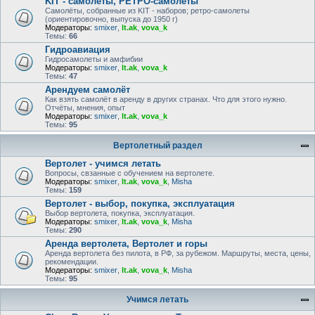
KIT - самолёты, РЕТРО-самолеты
Самолёты, собранные из KIT - наборов; ретро-самолеты
(ориентировочно, выпуска до 1950 г)
Модераторы:
smixer
,
lt.ak
,
vova_k
Темы:
66
Гидроавиация
Гидросамолеты и амфибии
Модераторы:
smixer
,
lt.ak
,
vova_k
Темы:
47
Арендуем самолёт
Как взять самолёт в аренду в других странах. Что для этого нужно.
Отчёты, мнения, опыт
Модераторы:
smixer
,
lt.ak
,
vova_k
Темы:
95
Вертолетный раздел
Вертолет - учимся летать
Вопросы, свзанные с обучением на вертолете.
Модераторы:
smixer
,
lt.ak
,
vova_k
,
Misha
Темы:
159
Вертолет - выбор, покупка, эксплуатация
Выбор вертолета, покупка, эксплуатация.
Модераторы:
smixer
,
lt.ak
,
vova_k
,
Misha
Темы:
290
Аренда вертолета, Вертолет и горы
Аренда вертолета без пилота, в РФ, за рубежом. Маршруты, места, цены,
рекомендации.
Модераторы:
smixer
,
lt.ak
,
vova_k
,
Misha
Темы:
95
Учимся летать